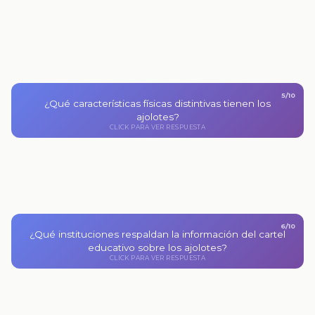
5/10
Son animales acuáticos con branquias externas y una
¿Qué características físicas distintivas tienen los
apariencia única que los hace fácilmente reconocibles.
ajolotes?
CLICK PARA VER RESPUESTA
CLICK PARA VOLVER
6/10
¿Qué instituciones respaldan la información del cartel
La UNAM, la Secretaría de Educación Pública y
educativo sobre los ajolotes?
Aprende.mx.
CLICK PARA VER RESPUESTA
CLICK PARA VOLVER