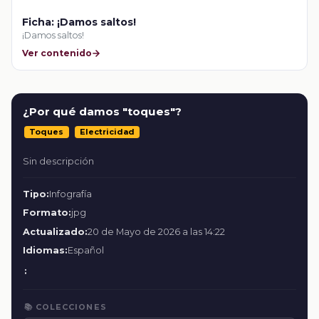
Ficha: ¡Damos saltos!
¡Damos saltos!
Ver contenido
¿Por qué damos "toques"?
Toques
Electricidad
Sin descripción
Tipo:
Infografía
Formato:
jpg
Actualizado:
20 de Mayo de 2026 a las 14:22
Idiomas:
Español
:
📚 COLECCIONES