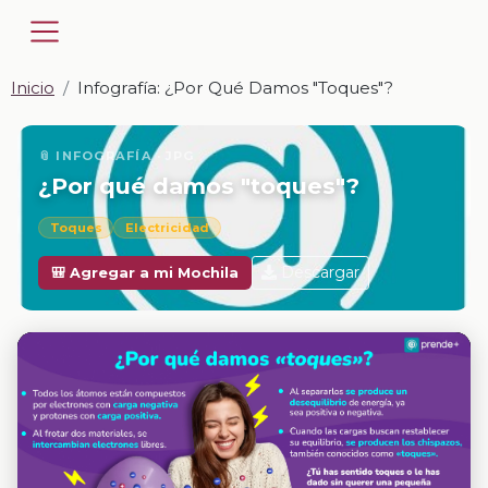
Inicio
Infografía: ¿Por Qué Damos "toques"?
📎 INFOGRAFÍA · JPG
¿Por qué damos "toques"?
Toques
Electricidad
Descargar
🎒 Agregar a mi Mochila