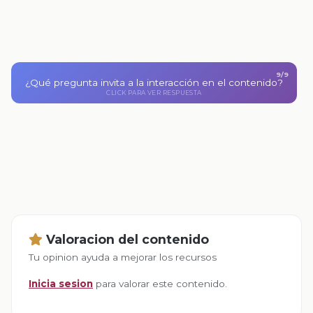
9/9
¿Qué pregunta invita a la interacción en el contenido?
¿Tú has sentido toques o le has dado sin querer una
CLICK PARA VER RESPUESTA
pequeña descarga a alguien?
CLICK PARA VOLVER
Valoracion del contenido
Tu opinion ayuda a mejorar los recursos
Inicia sesion
para valorar este contenido.