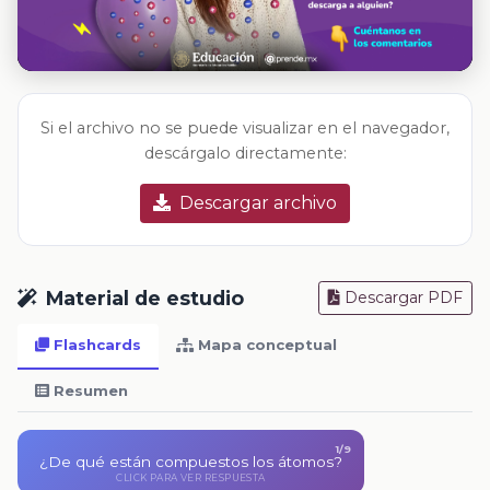
Si el archivo no se puede visualizar en el navegador,
descárgalo directamente:
Descargar archivo
Material de estudio
Descargar PDF
Flashcards
Mapa conceptual
Resumen
1/9
¿De qué están compuestos los átomos?
Los átomos están compuestos por electrones con
CLICK PARA VER RESPUESTA
carga negativa y protones con carga positiva.