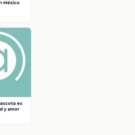
en México
mascota es
ad y amor