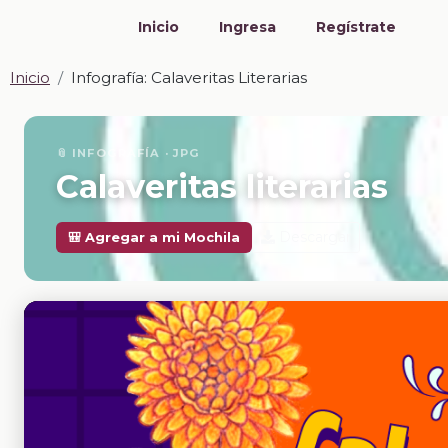
Inicio
Ingresa
Regístrate
Inicio
Infografía: Calaveritas Literarias
📎 INFOGRAFÍA · JPG
Calaveritas literarias
Descargar
🎒 Agregar a mi Mochila