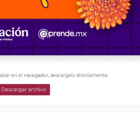
alizar en el navegador, descárgalo directamente:
Descargar archivo