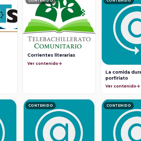
CONTENIDO
CONTENIDO
Corrientes literarias
Ver contenido
La comida dur
porfiriato
Ver contenido
CONTENIDO
CONTENIDO