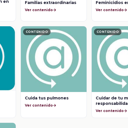
n en
Familias extraordinarias
Feminicidios 
Ver contenido
Ver contenido
CONTENIDO
CONTENIDO
Cuida tus pulmones
Cuidar de tu 
responsabilid
Ver contenido
Ver contenido