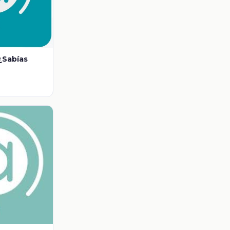
¿Sabías