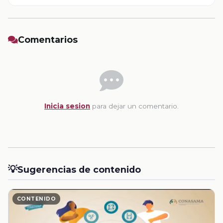
Comentarios
Inicia sesion
para dejar un comentario.
💡
Sugerencias de contenido
CONTENIDO