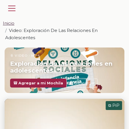
Inicio
Video: Exploración De Las Relaciones En
Adolescentes
📎 VIDEO · MP4
Exploración de las relaciones en
adolescentes
Descargar
🎒 Agregar a mi Mochila
⧉ PiP