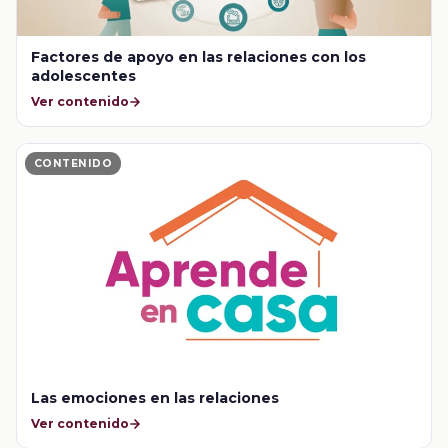
Factores de apoyo en las relaciones con los
adolescentes
Ver contenido
CONTENIDO
Las emociones en las relaciones
Ver contenido