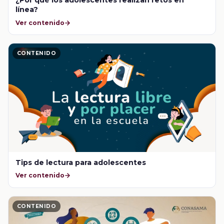
¿Por qué los adolescentes realizan retos en
línea?
Ver contenido
CONTENIDO
Tips de lectura para adolescentes
Ver contenido
CONTENIDO