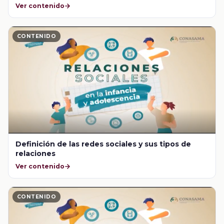
Ver contenido
CONTENIDO
Definición de las redes sociales y sus tipos de
relaciones
Ver contenido
CONTENIDO