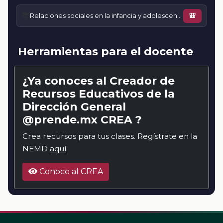
📚
Relaciones sociales en la infancia y adolescencia
🎒
Herramientas para el docente
¿Ya conoces al Creador de
Recursos Educativos de la
Dirección General
@prende.mx CREA ?
Crea recursos para tus clases. Regístrate en la
NEMD
aquí
.
Conoce al CREA