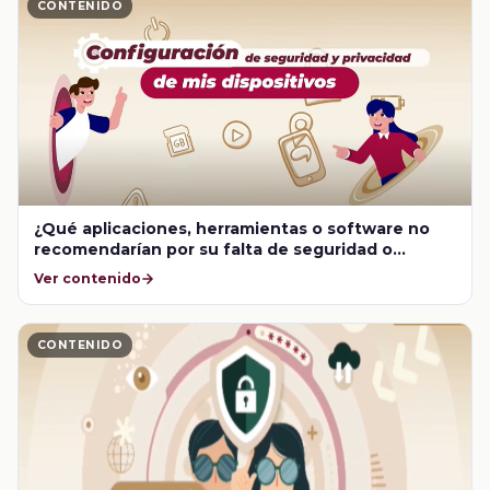
CONTENIDO
¿Qué aplicaciones, herramientas o software no
recomendarían por su falta de seguridad o
privacidad?
Ver contenido
CONTENIDO