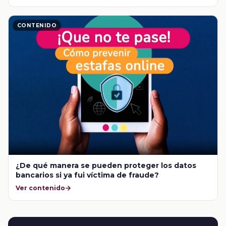
CONTENIDO
¿De qué manera se pueden proteger los datos
bancarios si ya fui víctima de fraude?
Ver contenido