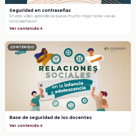
Seguridad en contraseñas
En este video aprenderas que es mucho mejor tener varias
contraseñas en …
Ver contenido
CONTENIDO
Base de seguridad de los docentes
Ver contenido