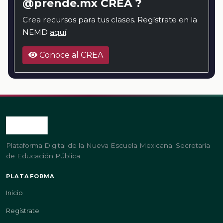
@prende.mx CREA ?
Crea recursos para tus clases. Regístrate en la
NEMD
aquí
.
Conoce al CREA
Plataforma Digital de la Nueva Escuela Mexicana. Secretaría
de Educación Pública.
PLATAFORMA
Inicio
Regístrate