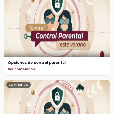
Opciones de control parental
Ver contenido
CONTENIDO