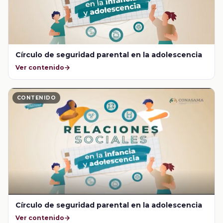
Círculo de seguridad parental en la adolescencia
Ver contenido
CONTENIDO
Círculo de seguridad parental en la adolescencia
Ver contenido