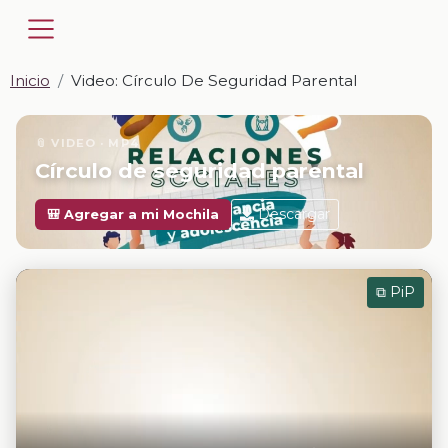
Inicio
Video: Círculo De Seguridad Parental
📎 VIDEO · MP4
Círculo de seguridad parental
Descargar
🎒 Agregar a mi Mochila
⧉ PiP