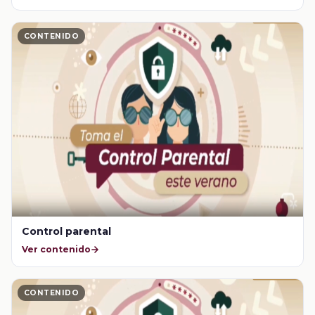
CONTENIDO
Control parental
Ver contenido
CONTENIDO