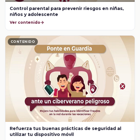
Control parental para prevenir riesgos en niñas,
niños y adolescente
Ver contenido
CONTENIDO
Refuerza tus buenas prácticas de seguridad al
utilizar tu dispositivo móvil