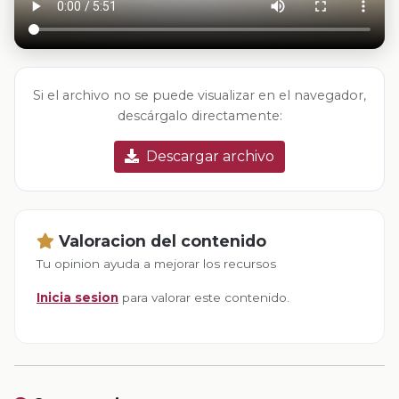
Si el archivo no se puede visualizar en el navegador,
descárgalo directamente:
Descargar archivo
Valoracion del contenido
Tu opinion ayuda a mejorar los recursos
Inicia sesion
para valorar este contenido.