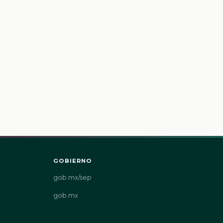
GOBIERNO
gob.mx/sep
gob.mx