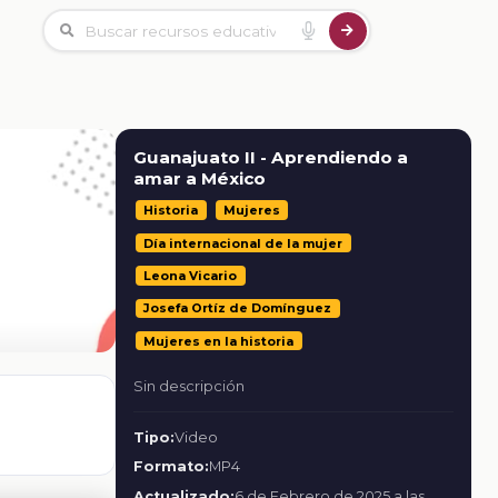
Guanajuato II - Aprendiendo a
amar a México
Historia
Mujeres
Día internacional de la mujer
Leona Vicario
Josefa Ortíz de Domínguez
Mujeres en la historia
Sin descripción
Tipo:
Video
Formato:
MP4
Actualizado:
6 de Febrero de 2025 a las