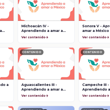
Michoacán IV -
Sonora V - Ap
a
Aprendiendo a amar a
amar a México
México
Ver contenido
Ver contenido
CONTENIDO
CONTENIDO
ndo a
Aguascalientes III -
Campeche III -
Aprendiendo a amar a
Aprendiendo a
México
México
Ver contenido
Ver contenido