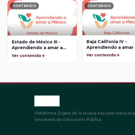
CONTENIDO
CONTENIDO
Baja Califonia IV -
Estado de México III -
Aprendiendo a amar 
Aprendiendo a amar a
México
México
Ver contenido
Ver contenido
Plataforma Digital de la Nueva Escuela Mexicana
Secretaría de Educación Pública.