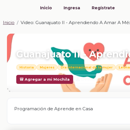
Inicio
Ingresa
Regístrate
Inicio
Video: Guanajuato II - Aprendiendo A Amar A Mé
📎 VIDEO · MP4
Guanajuato II - Aprend
Historia
Mujeres
Día internacional de la mujer
Leona 
Descargar
🎒 Agregar a mi Mochila
Programación de Aprende en Casa