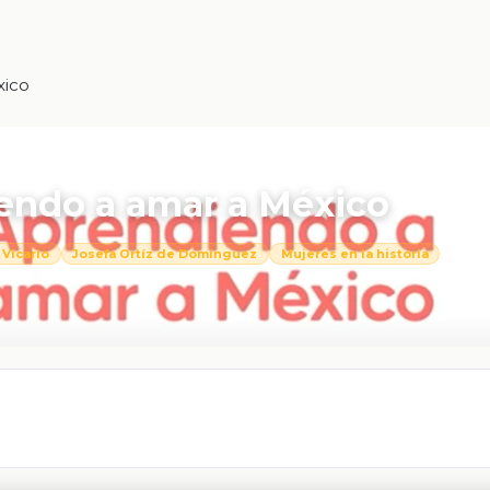
xico
iendo a amar a México
Vicario
Josefa Ortíz de Domínguez
Mujeres en la historia