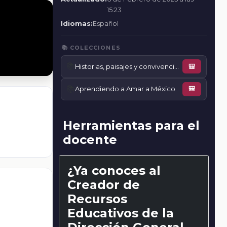
15:23
Idiomas:
Español
📚 COLECCIONES
📚
Historias, paisajes y convivencia en mi localidad
🎒
📚
Aprendiendo a Amar a México
🎒
Herramientas para el
docente
¿Ya conoces al
Creador de
Recursos
Educativos de la