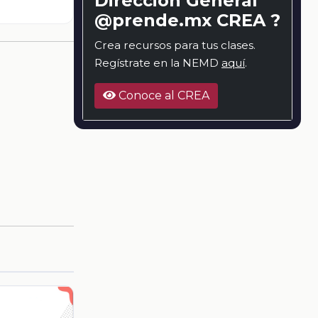
Dirección General
@prende.mx CREA ?
Crea recursos para tus clases.
Regístrate en la NEMD
aquí
.
Conoce al CREA