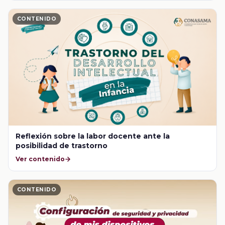
CONTENIDO
Reflexión sobre la labor docente ante la
posibilidad de trastorno
Ver contenido
CONTENIDO