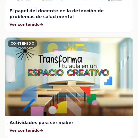
El papel del docente en la detección de
problemas de salud mental
Ver contenido
CONTENIDO
Actividades para ser maker
Ver contenido