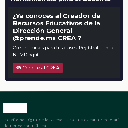
¿Ya conoces al Creador de
Recursos Educativos de la
Dirección General
@prende.mx CREA ?
Crea recursos para tus clases. Regístrate en la
NEMD
aquí
.
Conoce al CREA
Plataforma Digital de la Nueva Escuela Mexicana. Secretaría
de Educación Pública.