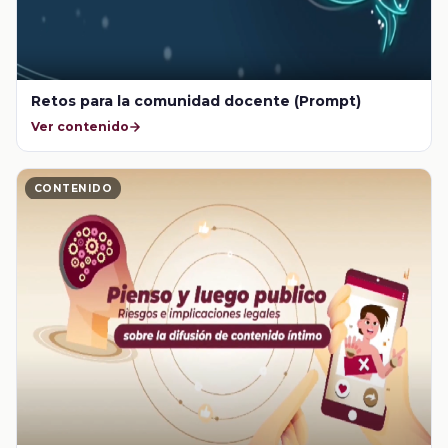
Retos para la comunidad docente (Prompt)
Ver contenido
CONTENIDO