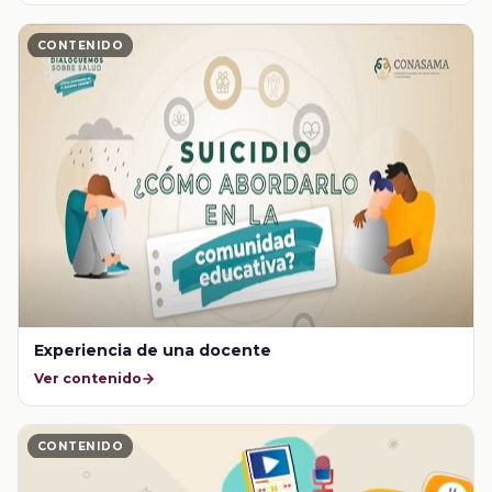
CONTENIDO
Experiencia de una docente
Ver contenido
CONTENIDO