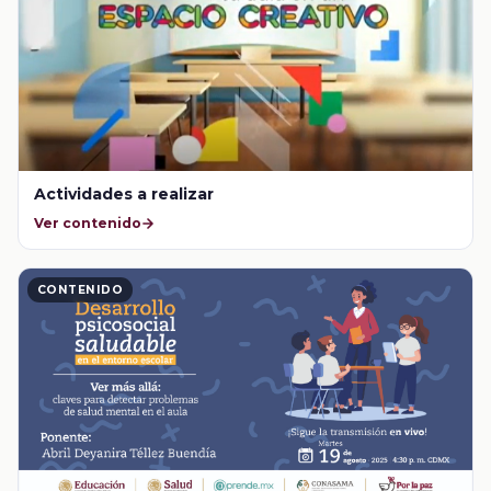
Actividades a realizar
Ver contenido
CONTENIDO