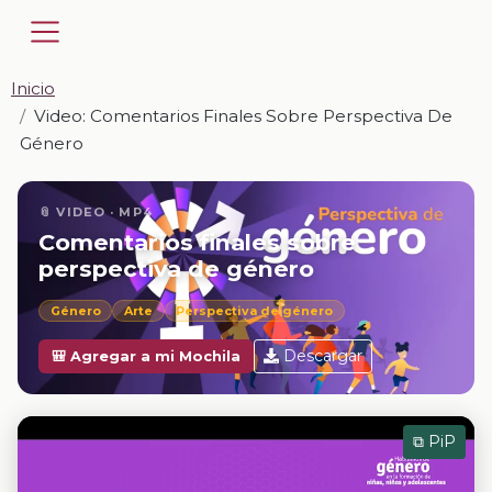
Inicio
Video: Comentarios Finales Sobre Perspectiva De
Género
📎 VIDEO · MP4
Comentarios finales sobre
perspectiva de género
Género
Arte
Perspectiva de género
Descargar
🎒 Agregar a mi Mochila
⧉ PiP