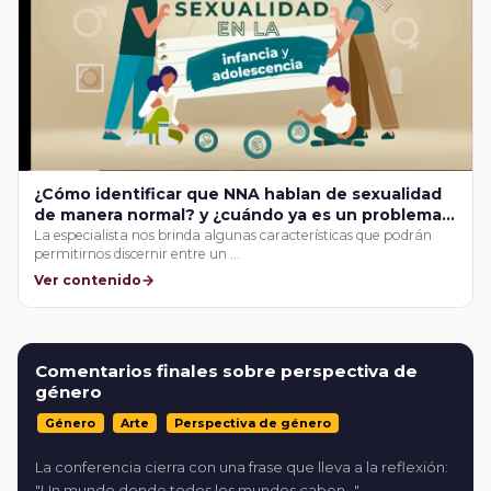
¿Cómo identificar que NNA hablan de sexualidad
de manera normal? y ¿cuándo ya es un problema
psicológico?
La especialista nos brinda algunas características que podrán
permitirnos discernir entre un …
Ver contenido
Comentarios finales sobre perspectiva de
género
Género
Arte
Perspectiva de género
La conferencia cierra con una frase que lleva a la reflexión:
"Un mundo donde todos los mundos caben..."