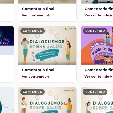
Comentario final
Comentario fin
Ver contenido
Ver contenido
CONTENIDO
CONTENIDO
Comentario final
Comentario fin
Ver contenido
Ver contenido
CONTENIDO
CONTENIDO