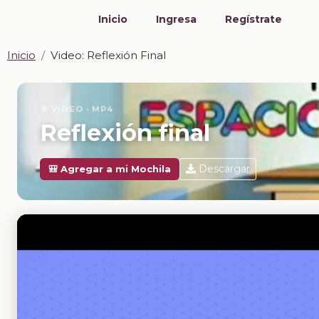
Inicio
Ingresa
Regístrate
Inicio
Video: Reflexión Final
📎 VIDEO · MP4
Reflexión final
Descargar
🎒 Agregar a mi Mochila