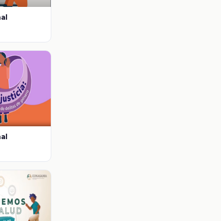
al
al