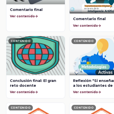
Comentario final
Ver contenido
Comentario final
Ver contenido
CONTENIDO
CONTENIDO
Conclusión final: El gran
Reflexión "Si enseñ
reto docente
a los estudiantes de
como enseñamos aye
Ver contenido
Ver contenido
les estamos robando
mañana" -John Dew
CONTENIDO
CONTENIDO