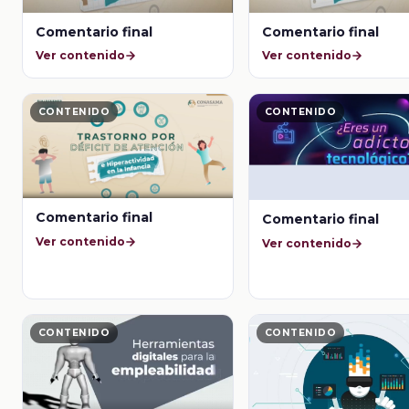
Comentario final
Comentario final
Ver contenido
Ver contenido
CONTENIDO
CONTENIDO
Comentario final
Comentario final
Ver contenido
Ver contenido
CONTENIDO
CONTENIDO