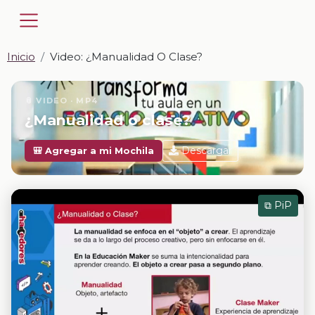
Inicio
Video: ¿Manualidad O Clase?
📎 VIDEO · MP4
¿Manualidad o clase?
Descargar
🎒 Agregar a mi Mochila
⧉ PiP