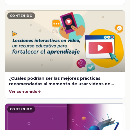
CONTENIDO
¿Cuáles podrían ser las mejores prácticas
recomendadas al momento de usar videos en
clase?
Ver contenido
CONTENIDO