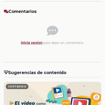
Comentarios
Inicia sesion
para dejar un comentario.
💡
Sugerencias de contenido
CONTENIDO