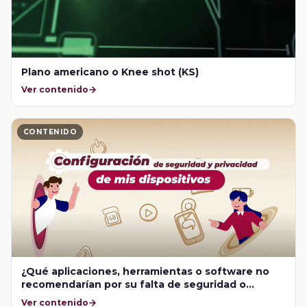
Plano americano o Knee shot (KS)
Ver contenido
CONTENIDO
¿Qué aplicaciones, herramientas o software no
recomendarían por su falta de seguridad o
privacidad?
Ver contenido