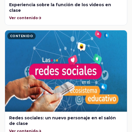
Experiencia sobre la función de los videos en
clase
Ver contenido
CONTENIDO
Redes sociales: un nuevo personaje en el salón
de clase
Ver contenido