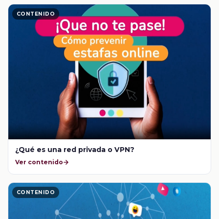
CONTENIDO
¿Qué es una red privada o VPN?
Ver contenido
CONTENIDO