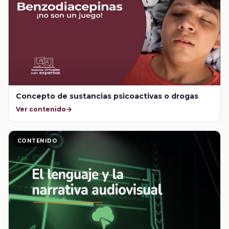
Concepto de sustancias psicoactivas o drogas
Ver contenido
CONTENIDO