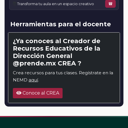
📚
Transforma tu aula en un espacio creativo
🎒
Herramientas para el docente
¿Ya conoces al Creador de
Recursos Educativos de la
Dirección General
@prende.mx CREA ?
Crea recursos para tus clases. Regístrate en la
NEMD
aquí
.
Conoce al CREA