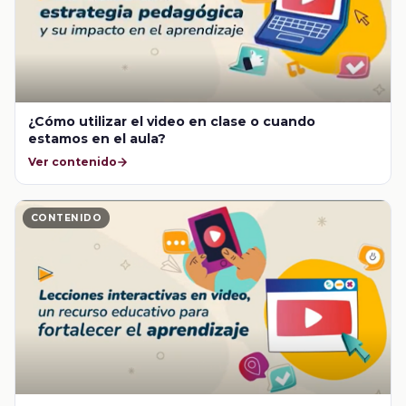
¿Cómo utilizar el video en clase o cuando
estamos en el aula?
Ver contenido
CONTENIDO