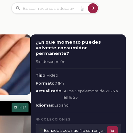
¿En que momento puedes
volverte consumidor
permanente?
Sin descripción
Tipo:
Video
Formato:
MP4
Actualizado:
30 de Septiembre de 2025 a
las 18:23
Idiomas:
Español
⧉ PiP
📚 COLECCIONES
📚
Benzodiacepinas ¡No son un juego!
🎒