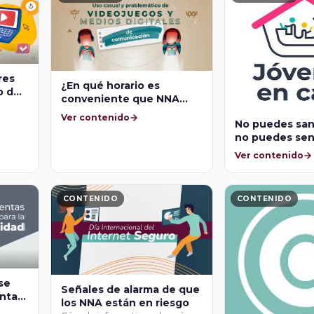
res
¿En qué horario es
o de
conveniente que NNA
utilicen videojuegos?
Ver contenido
No puedes san
no puedes sen
Ver contenido
CONTENIDO
CONTENIDO
se
Señales de alarma de que
ntas
los NNA están en riesgo