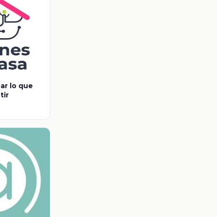
ar lo que
tir