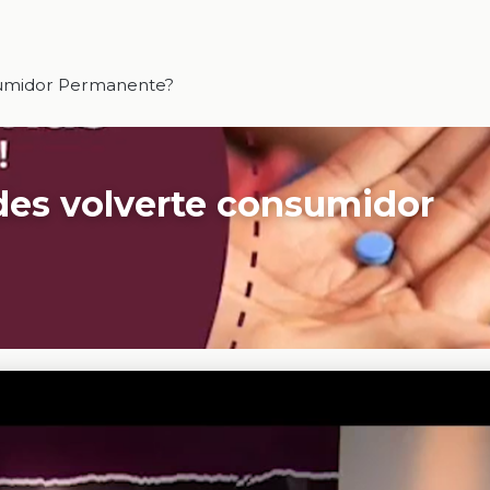
sumidor Permanente?
es volverte consumidor