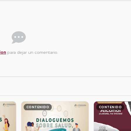
ion
para dejar un comentario.
CONTENIDO
CONTENIDO