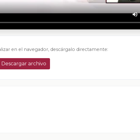
alizar en el navegador, descárgalo directamente:
Descargar archivo