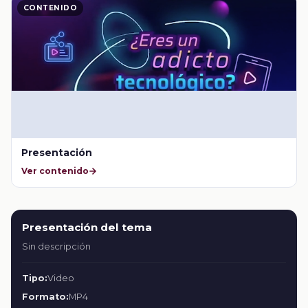
CONTENIDO
Presentación
Ver contenido
Presentación del tema
Sin descripción
Tipo:
Video
Formato:
MP4