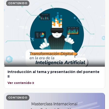
CONTENIDO
Introducción al tema y presentación del ponente
II
Ver contenido
CONTENIDO