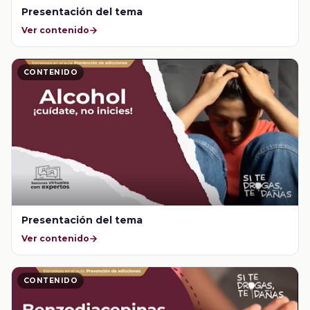
Presentación del tema
Ver contenido
CONTENIDO
Presentación del tema
Ver contenido
CONTENIDO