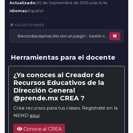
Actualizado:
30 de Septiembre de 2025 a las 14:54
Idiomas:
Español
📚 COLECCIONES
📚
Benzodiacepinas ¡No son un juego! - Sesión con expertos
🎒
Herramientas para el docente
¿Ya conoces al Creador de
Recursos Educativos de la
Dirección General
@prende.mx CREA ?
Crea recursos para tus clases. Regístrate en la
NEMD
aquí
.
Conoce al CREA