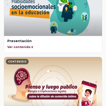
Presentación
Ver contenido
CONTENIDO