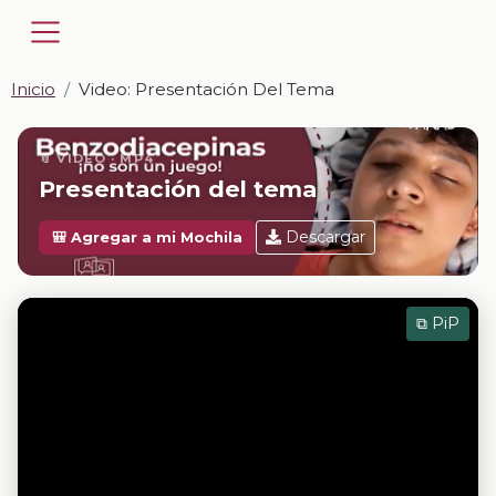
Inicio
Video: Presentación Del Tema
📎 VIDEO · MP4
Presentación del tema
Descargar
🎒 Agregar a mi Mochila
⧉ PiP