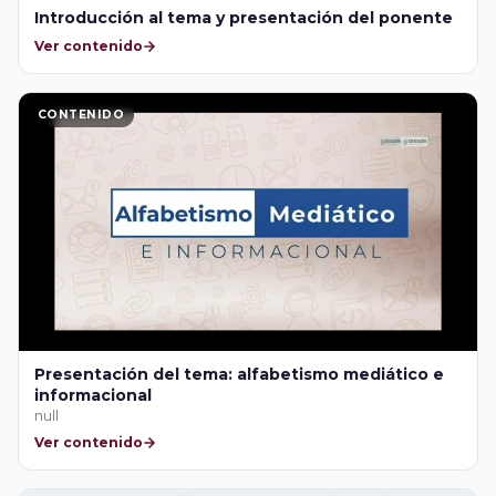
Introducción al tema y presentación del ponente
Ver contenido
CONTENIDO
Presentación del tema: alfabetismo mediático e
informacional
null
Ver contenido