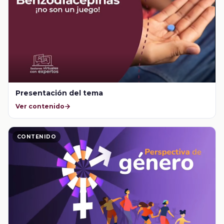
Presentación del tema
Ver contenido
CONTENIDO