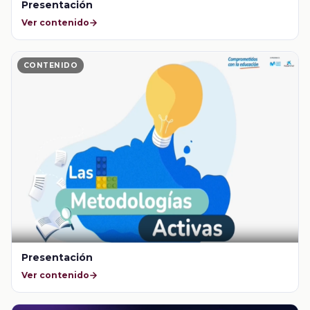
Presentación
Ver contenido
CONTENIDO
Presentación
Ver contenido