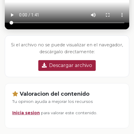
Si el archivo no se puede visualizar en el navegador,
descárgalo directamente:
Descargar archivo
Valoracion del contenido
Tu opinion ayuda a mejorar los recursos
Inicia sesion
para valorar este contenido.