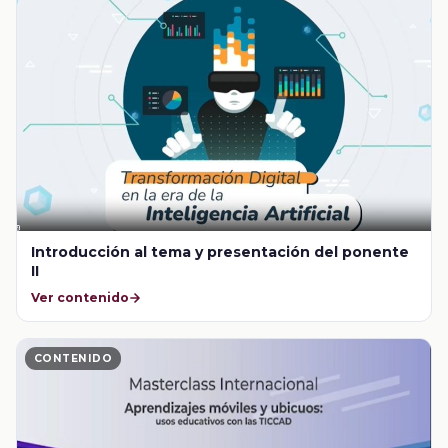
Introducción al tema y presentación del ponente
II
Ver contenido
CONTENIDO