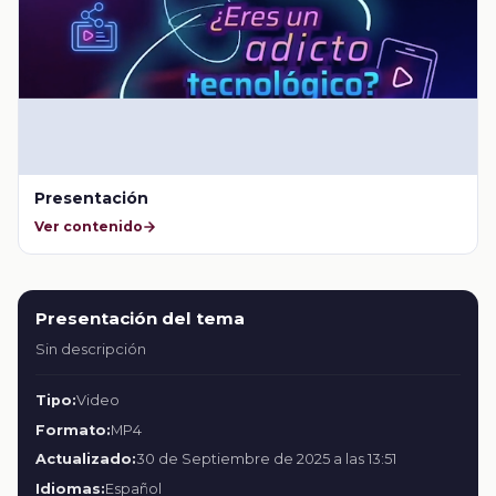
Presentación
Ver contenido
Presentación del tema
Sin descripción
Tipo:
Video
Formato:
MP4
Actualizado:
30 de Septiembre de 2025 a las 13:51
Idiomas:
Español