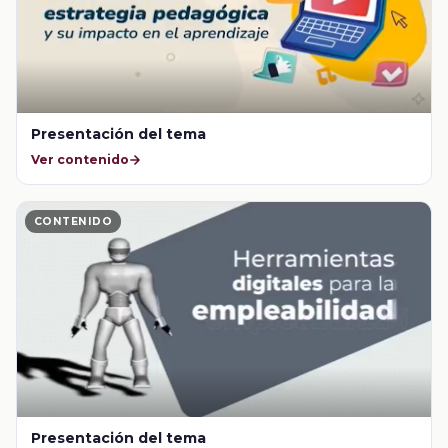
Presentación del tema
Ver contenido
CONTENIDO
Presentación del tema