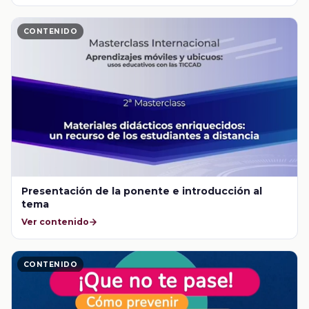
CONTENIDO
Presentación de la ponente e introducción al
tema
Ver contenido
CONTENIDO