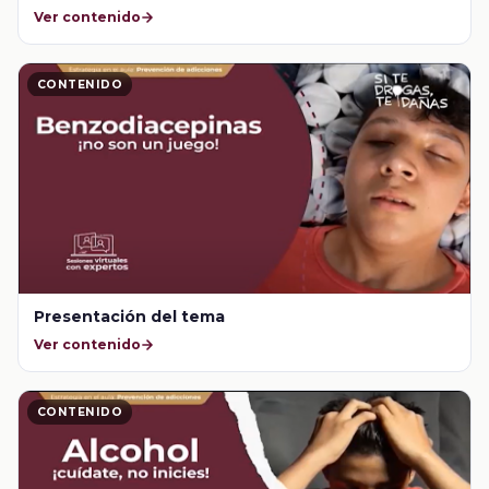
Ver contenido
CONTENIDO
Presentación del tema
Ver contenido
CONTENIDO