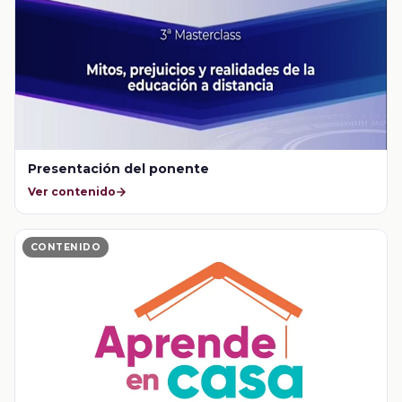
Presentación del ponente
Ver contenido
CONTENIDO