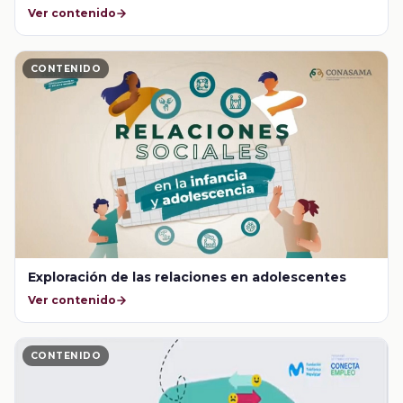
Ver contenido
CONTENIDO
Exploración de las relaciones en adolescentes
Ver contenido
CONTENIDO