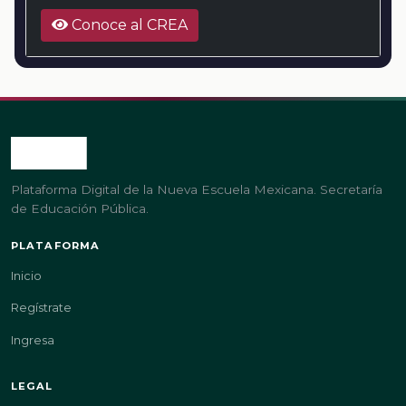
Conoce al CREA
Plataforma Digital de la Nueva Escuela Mexicana. Secretaría
de Educación Pública.
PLATAFORMA
Inicio
Regístrate
Ingresa
LEGAL