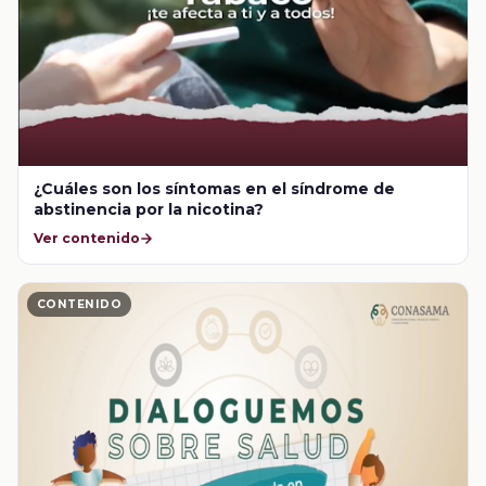
¿Cuáles son los síntomas en el síndrome de
abstinencia por la nicotina?
Ver contenido
CONTENIDO