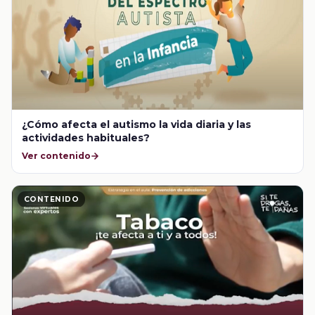
¿Cómo afecta el autismo la vida diaria y las
actividades habituales?
Ver contenido
CONTENIDO