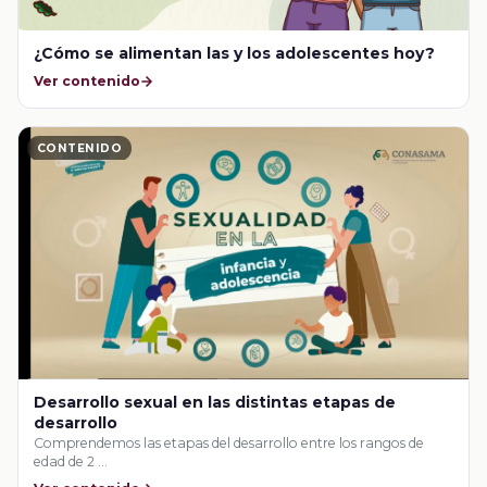
¿Cómo se alimentan las y los adolescentes hoy?
Ver contenido
CONTENIDO
Desarrollo sexual en las distintas etapas de
desarrollo
Comprendemos las etapas del desarrollo entre los rangos de
edad de 2 …