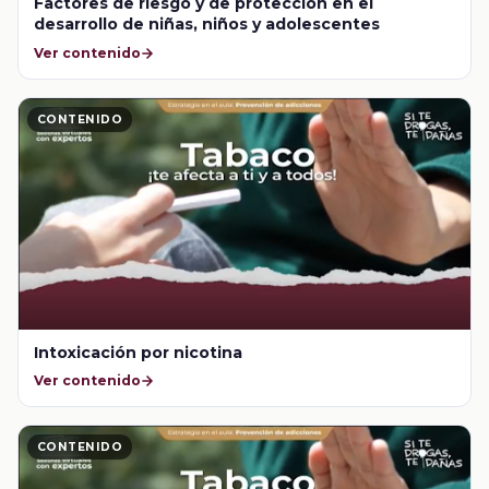
Factores de riesgo y de protección en el
desarrollo de niñas, niños y adolescentes
Ver contenido
CONTENIDO
Intoxicación por nicotina
Ver contenido
CONTENIDO