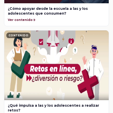
¿Cómo apoyar desde la escuela a las y los
adolescentes que consumen?
Ver contenido
CONTENIDO
¿Qué impulsa a las y los adolescentes a realizar
retos?