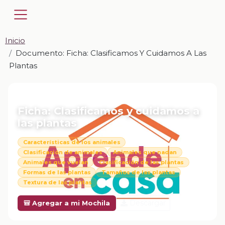
Inicio
Documento: Ficha: Clasificamos Y Cuidamos A Las
Plantas
📎 DOCUMENTO · DOCX
Ficha: Clasificamos y cuidamos a
las plantas
Características de los animales
Clasificación de animales
Animales que nadan
Animales que vuelan
Clasificación de las plantas
Formas de las plantas
Tamaños de las plantas
Textura de las plantas
Descargar
🎒 Agregar a mi Mochila