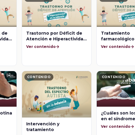
t de
Trastorno por Déficit de
Tratamiento
vidad
Atención e Hiperactividad
farmacológico
(TDAH). Historia
Ver contenido
Ver contenido
CONTENIDO
CONTENIDO
cotina
¿Cuáles son lo
en el síndrom
Intervención y
abstinencia po
Ver contenido
tratamiento
nicotina?