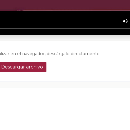
alizar en el navegador, descárgalo directamente:
Descargar archivo