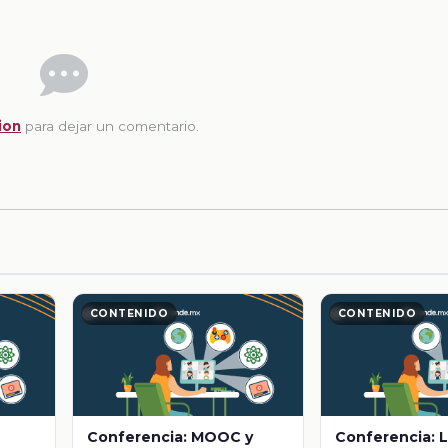
ion
para dejar un comentario.
CONTENIDO
CONTENIDO
Conferencia: MOOC y
Conferencia: 