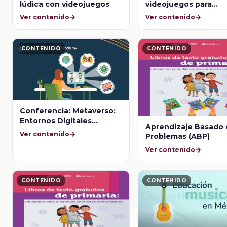
lúdica con videojuegos
videojuegos para
favorecer el aprendi
Ver contenido
Ver contenido
CONTENIDO
CONTENIDO
Conferencia: Metaverso:
Entornos Digitales
Aprendizaje Basado
Inmersivos
Ver contenido
Problemas (ABP)
Tridimensionales
Ver contenido
CONTENIDO
CONTENIDO