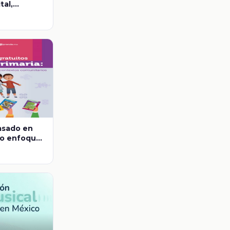
tal,
 el
al
asado en
jo enfoque