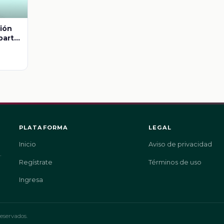
ción
partir
PLATAFORMA
LEGAL
Inicio
Aviso de privacidad
.
Regístrate
Términos de uso
Ingresa
eservados.