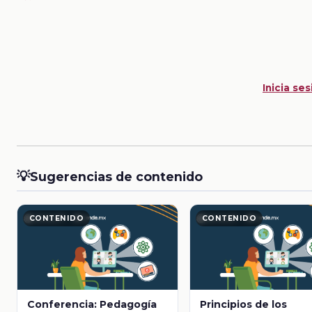
Inicia ses
💡
Sugerencias de contenido
CONTENIDO
CONTENIDO
Conferencia: Pedagogía
Principios de los