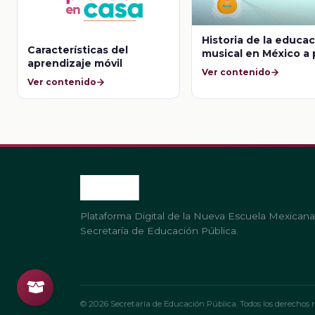
Historia de la educa
Características del
musical en México a 
aprendizaje móvil
de la conquista
Ver contenido
Ver contenido
Plataforma Digital de la Nueva Escuela Mexicana
Secretaría de Educación Pública.
© 2026 Secretaría de Educación Pública. Todos los derechos r