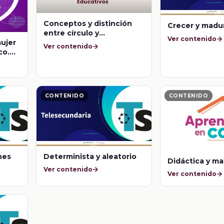
Conceptos y distinción
Crecer y madu
entre círculo y
Ver contenido
mujer
circunferencia
Ver contenido
co.
CONTENIDO
CONTENIDO
nes
Determinista y aleatorio
Didáctica y m
Ver contenido
Ver contenido