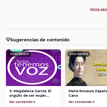
Inicia ses
💡
Sugerencias de contenido
CONTENIDO
CONTENIDO
9. Magdalena García. El
María Rosaura Zapat
orgullo de ser mujer
Cano
indígena. Todas tenemos
Ver contenido
Ver contenido
voz