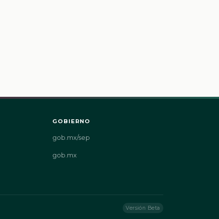
GOBIERNO
gob.mx/sep
gob.mx
Versión Beta