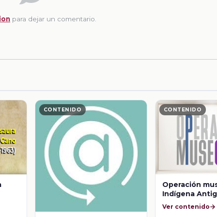
ion
para dejar un comentario.
CONTENIDO
CONTENIDO
a
Operación mu
Indígena Anti
de Peralvillo.
Ver contenido