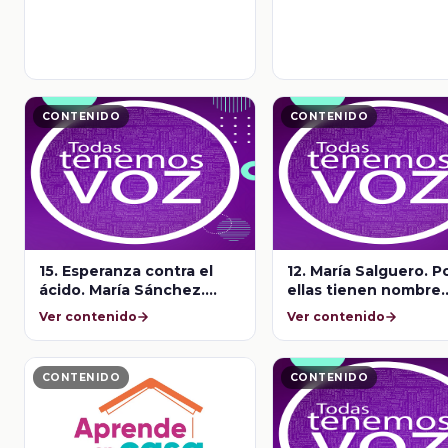
CONTENIDO
CONTENIDO
15. Esperanza contra el
12. María Salguero. 
ácido. María Sánchez.
ellas tienen nombre.
Todas tenemos voz
Todas tenemos voz
Ver contenido
Ver contenido
CONTENIDO
CONTENIDO