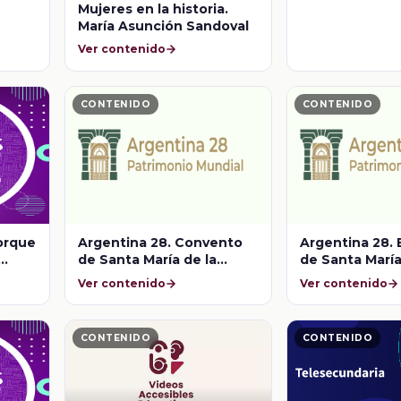
Mujeres en la historia.
María Asunción Sandoval
Ver contenido
CONTENIDO
CONTENIDO
Porque
Argentina 28. Convento
Argentina 28.
de Santa María de la
de Santa María
Encarnación del Divino
Encarnación de
Ver contenido
Ver contenido
Verbo
Verbo
CONTENIDO
CONTENIDO