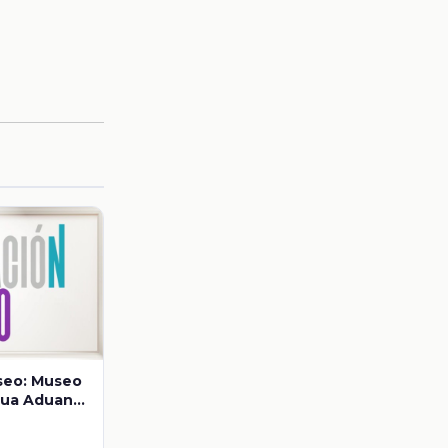
seo: Museo
gua Aduana