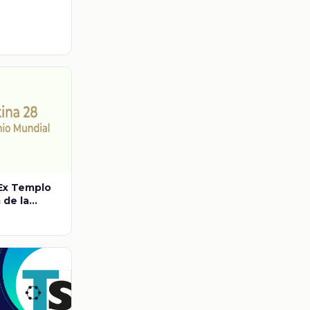
 Ex Templo
 de la
l Divino