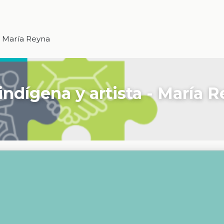
- María Reyna
ndígena y artista - María 