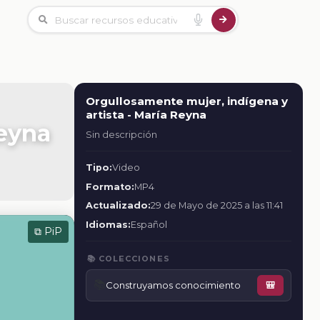
Orgullosamente mujer, indígena y
artista - María Reyna
Reyna
Sin descripción
Tipo:
Video
Formato:
MP4
Actualizado:
29 de Mayo de 2025 a las 11:41
Idiomas:
Español
⧉ PiP
📚 COLECCIONES
📚
Construyamos conocimiento
🎒