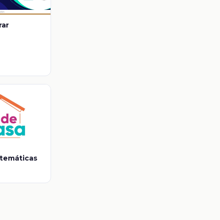
rar
atemáticas