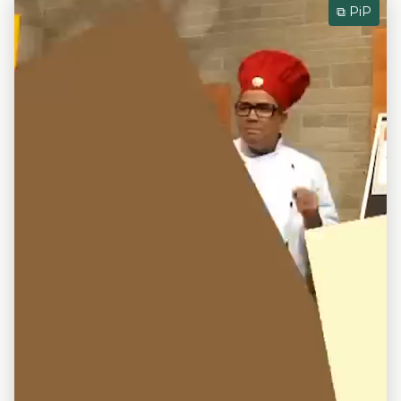
⧉ PiP