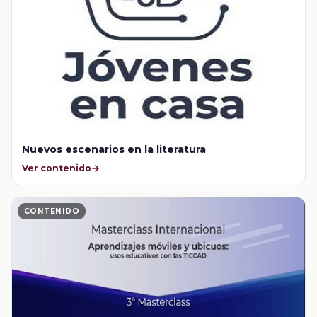
Nuevos escenarios en la literatura
Ver contenido
CONTENIDO