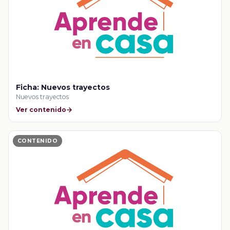
Ficha: Nuevos trayectos
Nuevos trayectos
Ver contenido
CONTENIDO