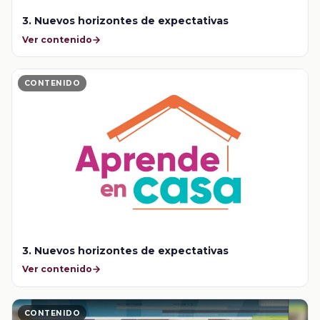
3. Nuevos horizontes de expectativas
Ver contenido
CONTENIDO
3. Nuevos horizontes de expectativas
Ver contenido
CONTENIDO