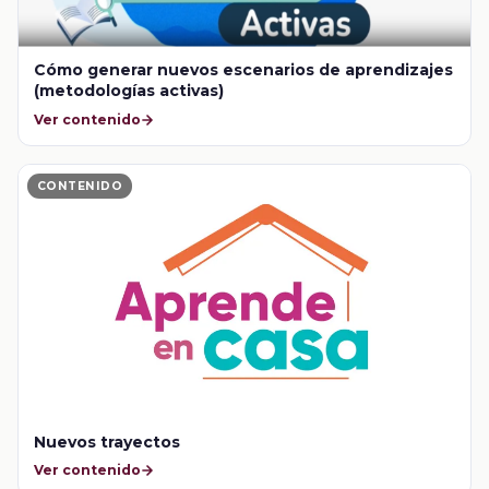
Cómo generar nuevos escenarios de aprendizajes
(metodologías activas)
Ver contenido
CONTENIDO
Nuevos trayectos
Ver contenido