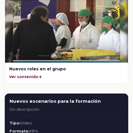
Nuevos roles en el grupo
Ver contenido
Nuevos escenarios para la formación
Sin descripción
Tipo:
Video
Formato:
MP4