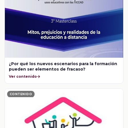
¿Por qué los nuevos escenarios para la formación
pueden ser elementos de fracaso?
Ver contenido
CONTENIDO