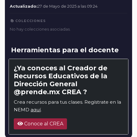
Actualizado:
27 de Mayo de 2025 a las 09:24
📚 COLECCIONES
No hay colecciones asociadas.
Herramientas para el docente
¿Ya conoces al Creador de
Recursos Educativos de la
Dirección General
@prende.mx CREA ?
Crea recursos para tus clases. Regístrate en la
NEMD
aquí
.
Conoce al CREA