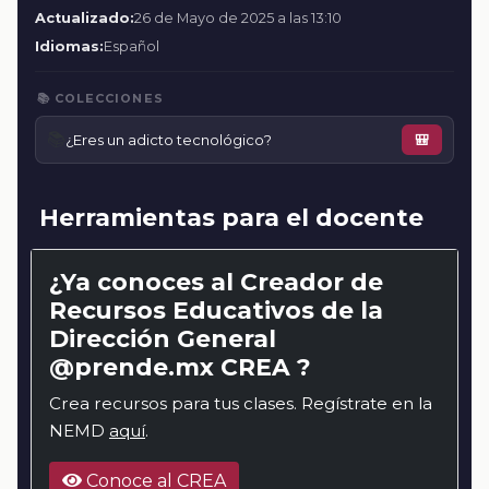
Actualizado:
26 de Mayo de 2025 a las 13:10
Idiomas:
Español
📚 COLECCIONES
📚
¿Eres un adicto tecnológico?
🎒
Herramientas para el docente
¿Ya conoces al Creador de
Recursos Educativos de la
Dirección General
@prende.mx CREA ?
Crea recursos para tus clases. Regístrate en la
NEMD
aquí
.
Conoce al CREA