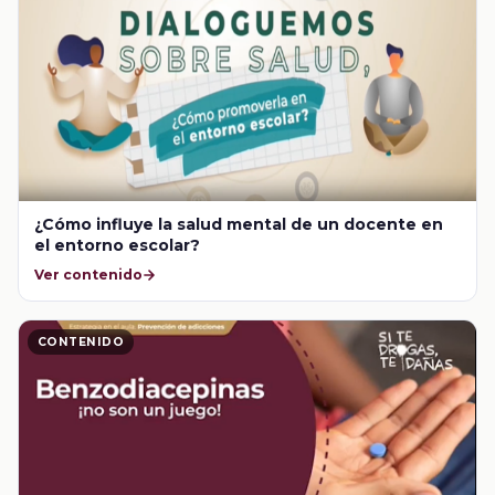
¿Cómo influye la salud mental de un docente en
el entorno escolar?
Ver contenido
CONTENIDO