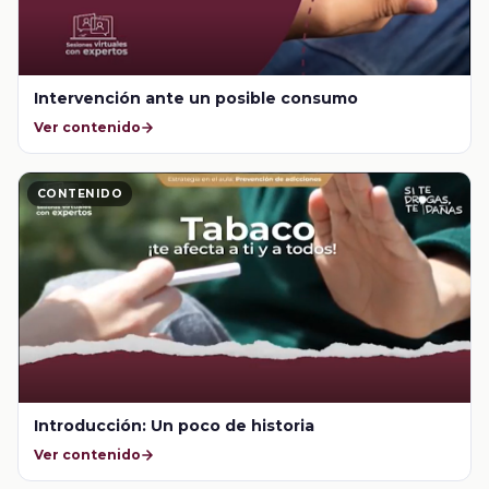
Intervención ante un posible consumo
Ver contenido
CONTENIDO
Introducción: Un poco de historia
Ver contenido