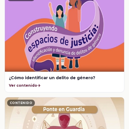
¿Cómo identificar un delito de género?
Ver contenido
CONTENIDO