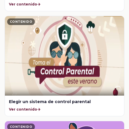
Ver contenido
CONTENIDO
Elegir un sistema de control parental
Ver contenido
CONTENIDO