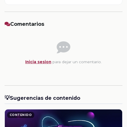
Comentarios
Inicia sesion
para dejar un comentario.
💡
Sugerencias de contenido
CONTENIDO