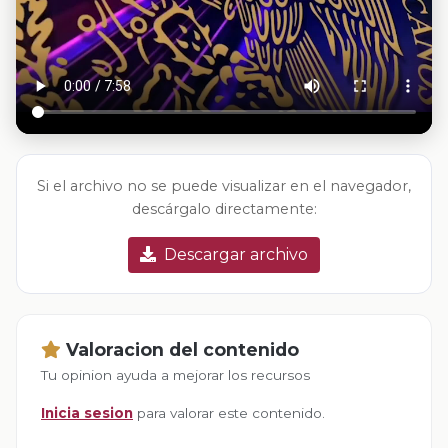
Si el archivo no se puede visualizar en el navegador,
descárgalo directamente:
Descargar archivo
Valoracion del contenido
Tu opinion ayuda a mejorar los recursos
Inicia sesion
para valorar este contenido.