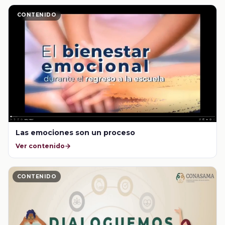
CONTENIDO
Las emociones son un proceso
Ver contenido
CONTENIDO