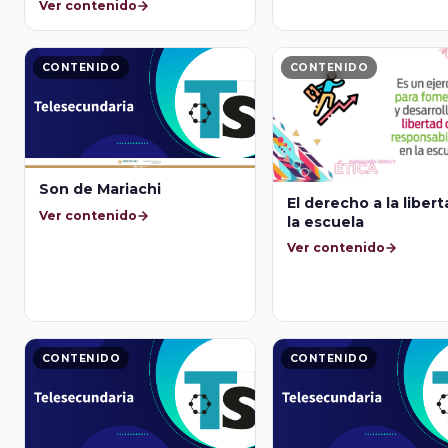
Ver contenido
CONTENIDO
CONTENIDO
Son de Mariachi
El derecho a la liber
Ver contenido
la escuela
Ver contenido
CONTENIDO
CONTENIDO