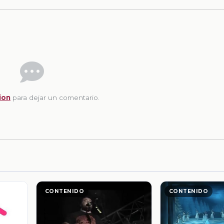
ion
para dejar un comentario.
CONTENIDO
CONTENIDO