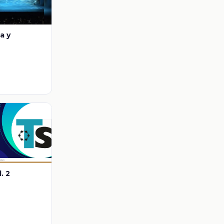
a y
. 2