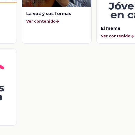
La voz y sus formas
Ver contenido
El meme
Ver contenido