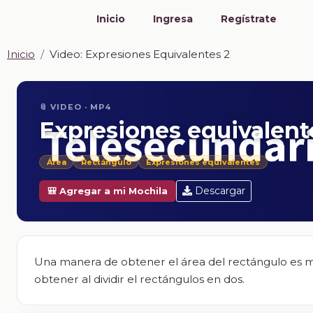
Inicio
Ingresa
Regístrate
Inicio
Video: Expresiones Equivalentes 2
📎 VIDEO · MP4
Expresiones equivalent
Área
Rectángulo
Expresiones equivalentes
Descargar
🎒 Agregar a mi Mochila
Una manera de obtener el área del rectángulo es mul
obtener al dividir el rectángulos en dos.