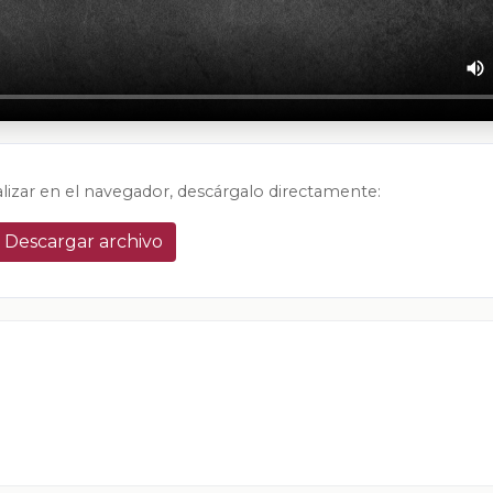
alizar en el navegador, descárgalo directamente:
Descargar archivo