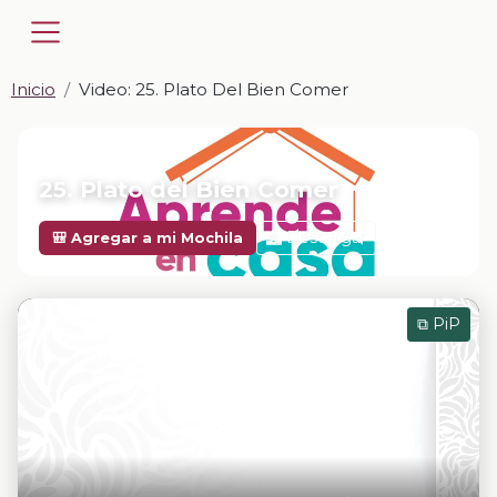
Inicio
Video: 25. Plato Del Bien Comer
📎 VIDEO · MP4
25. Plato del Bien Comer
Descargar
🎒 Agregar a mi Mochila
⧉ PiP