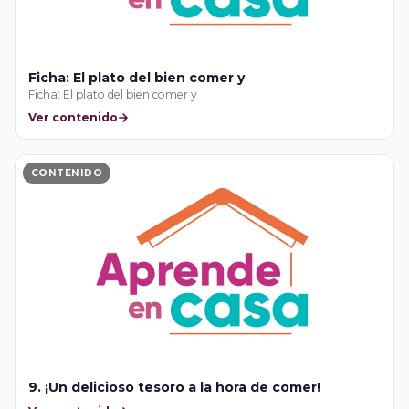
Ficha: El plato del bien comer y
Ficha: El plato del bien comer y
Ver contenido
CONTENIDO
9. ¡Un delicioso tesoro a la hora de comer!