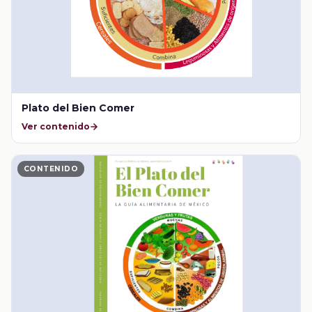
Plato del Bien Comer
Ver contenido
CONTENIDO