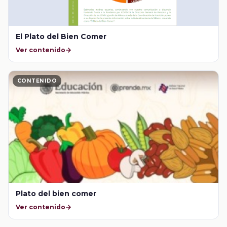
El Plato del Bien Comer
Ver contenido
CONTENIDO
Plato del bien comer
Ver contenido