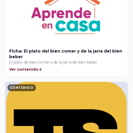
Ficha: El plato del bien comer y de la jarra del bien
beber
El plato del bien comer y de la jarra del bien beber
Ver contenido
CONTENIDO