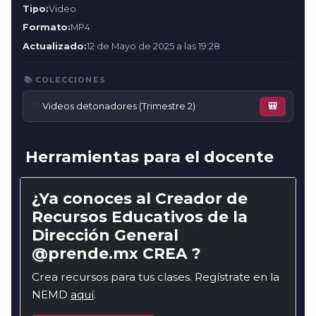
Tipo:
Video
Formato:
MP4
Actualizado:
12 de Mayo de 2025 a las 19:28
📚 COLECCIONES
📚
Videos detonadores (Trimestre 2)
🎒
Herramientas para el docente
¿Ya conoces al Creador de
Recursos Educativos de la
Dirección General
@prende.mx CREA ?
Crea recursos para tus clases. Regístrate en la
NEMD
aquí
.