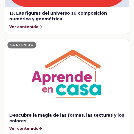
13. Las figuras del universo su composición
numérica y geométrica
Ver contenido
CONTENIDO
Descubre la magia de las formas, las texturas y los
colores
Ver contenido