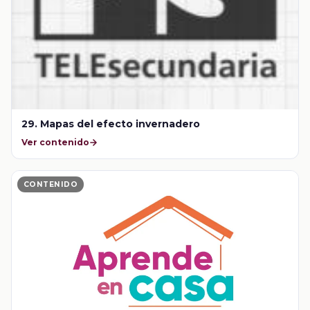
29. Mapas del efecto invernadero
Ver contenido
CONTENIDO