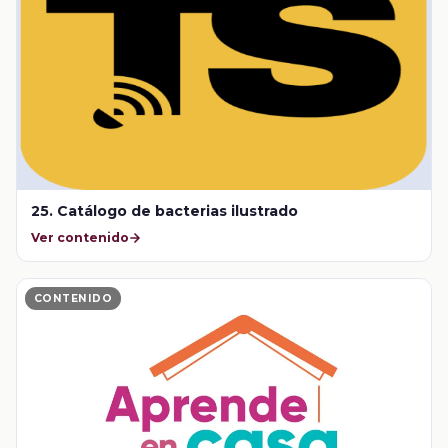
25. Catálogo de bacterias ilustrado
Ver contenido
CONTENIDO