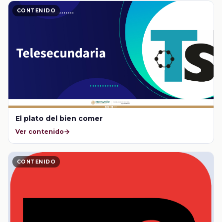
CONTENIDO
El plato del bien comer
Ver contenido
CONTENIDO