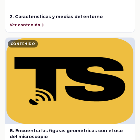
2. Características y medias del entorno
Ver contenido
CONTENIDO
8. Encuentra las figuras geométricas con el uso
del microscopio