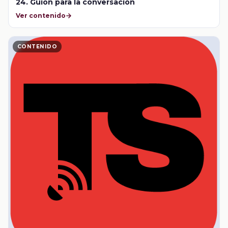
24. Guion para la conversación
Ver contenido
CONTENIDO