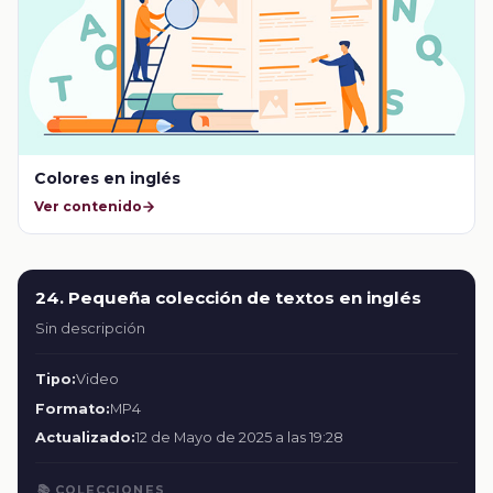
Colores en inglés
Ver contenido
24. Pequeña colección de textos en inglés
Sin descripción
Tipo:
Video
Formato:
MP4
Actualizado:
12 de Mayo de 2025 a las 19:28
📚 COLECCIONES