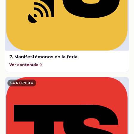
7. Manifestémonos en la feria
Ver contenido
CONTENIDO