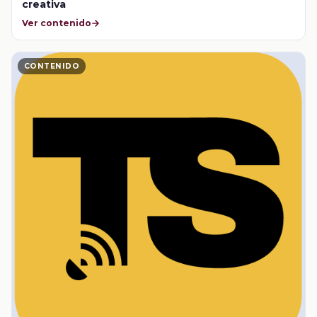
creativa
Ver contenido
CONTENIDO