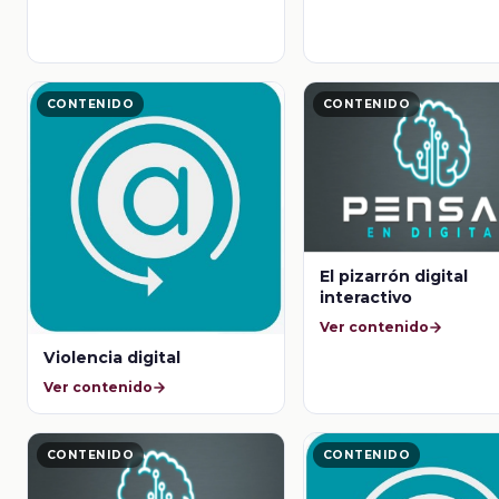
CONTENIDO
CONTENIDO
El pizarrón digital
interactivo
Ver contenido
Violencia digital
Ver contenido
CONTENIDO
CONTENIDO