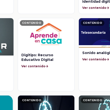
Identidad digit
Ver contenido
CONTENIDO
CONTENIDO
Sonido analógi
Digitips: Recurso
Ver contenido
Educativo Digital
Ver contenido
CONTENIDO
CONTENIDO