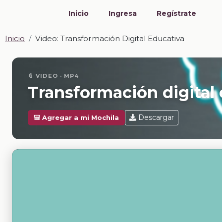
Inicio
Ingresa
Regístrate
Inicio
Video: Transformación Digital Educativa
📎 VIDEO · MP4
Transformación digital
Descargar
🎒 Agregar a mi Mochila