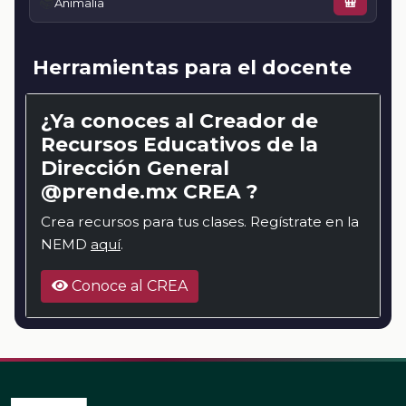
📚
Animalia
🎒
Herramientas para el docente
¿Ya conoces al Creador de
Recursos Educativos de la
Dirección General
@prende.mx CREA ?
Crea recursos para tus clases. Regístrate en la
NEMD
aquí
.
Conoce al CREA