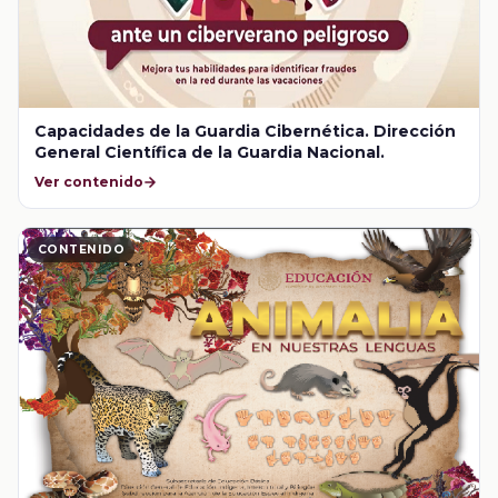
Capacidades de la Guardia Cibernética. Dirección
General Científica de la Guardia Nacional.
Ver contenido
CONTENIDO