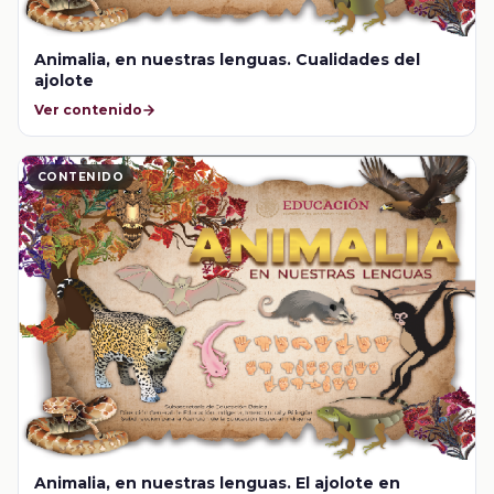
Animalia, en nuestras lenguas. Cualidades del
ajolote
Ver contenido
CONTENIDO
Animalia, en nuestras lenguas. El ajolote en