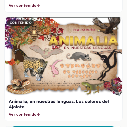
Ver contenido
CONTENIDO
Animalia, en nuestras lenguas. Los colores del
Ajolote
Ver contenido