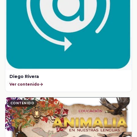
Diego Rivera
Ver contenido
CONTENIDO