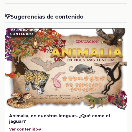
💡
Sugerencias de contenido
CONTENIDO
Animalia, en nuestras lenguas. ¿Qué come el
jaguar?
Ver contenido