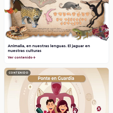
Animalia, en nuestras lenguas. El jaguar en
nuestras culturas
Ver contenido
CONTENIDO