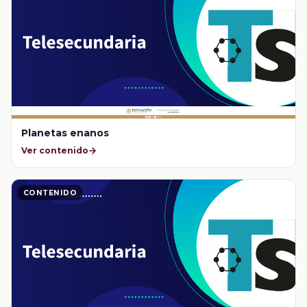
Planetas enanos
Ver contenido
CONTENIDO