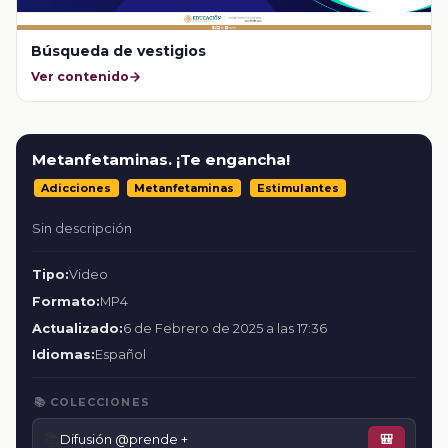
Búsqueda de vestigios
Ver contenido
Metanfetaminas. ¡Te engancha!
Adicciones
Metanfetaminas
Estimulantes
Sin descripción
Tipo:
Video
Formato:
MP4
Actualizado:
6 de Febrero de 2025 a las 17:36
Idiomas:
Español
📚 COLECCIONES
📚
Difusión @prende +
🎒