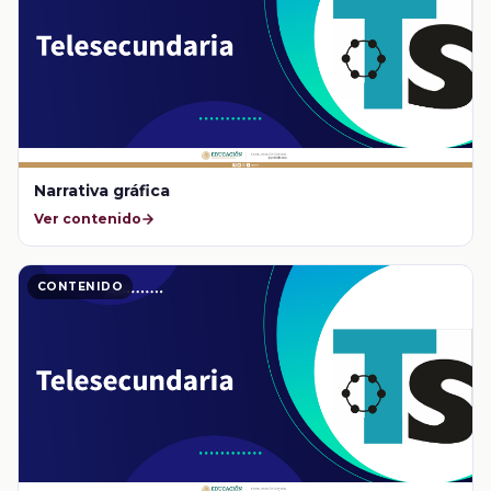
Narrativa gráfica
Ver contenido
CONTENIDO