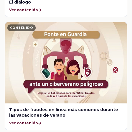
El diálogo
Ver contenido
CONTENIDO
Tipos de fraudes en línea más comunes durante
las vacaciones de verano
Ver contenido