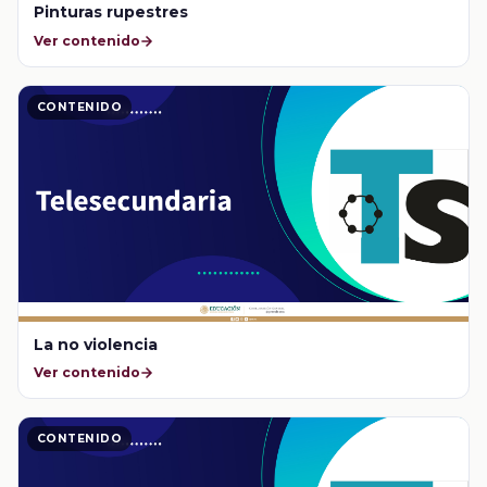
Pinturas rupestres
Ver contenido
CONTENIDO
La no violencia
Ver contenido
CONTENIDO