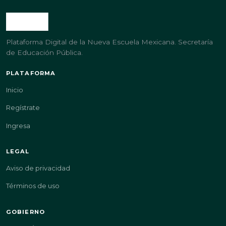
Plataforma Digital de la Nueva Escuela Mexicana. Secretaría
de Educación Pública.
PLATAFORMA
Inicio
Regístrate
Ingresa
LEGAL
Aviso de privacidad
Términos de uso
GOBIERNO