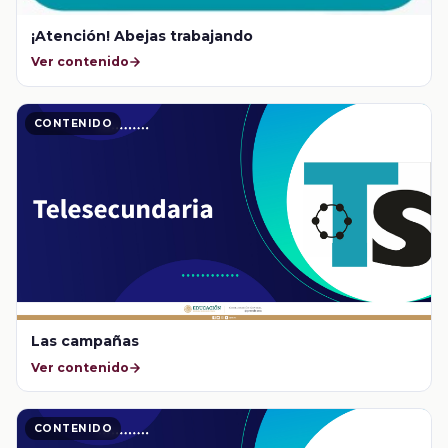
¡Atención! Abejas trabajando
Ver contenido
CONTENIDO
Las campañas
Ver contenido
CONTENIDO