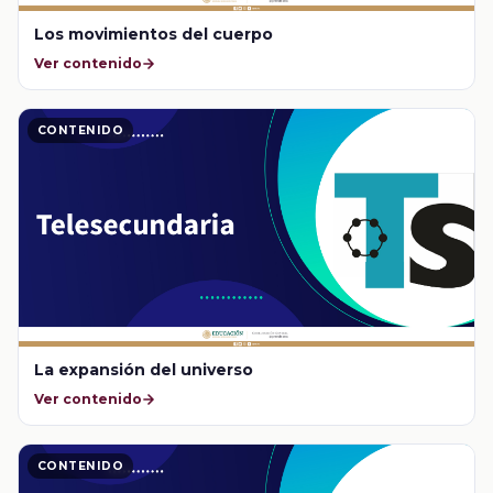
Los movimientos del cuerpo
Ver contenido
CONTENIDO
La expansión del universo
Ver contenido
CONTENIDO