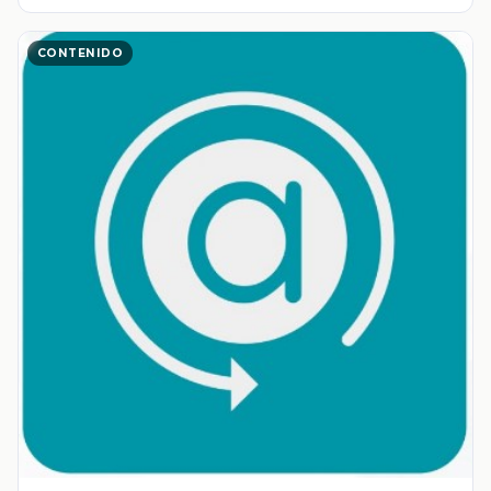
CONTENIDO