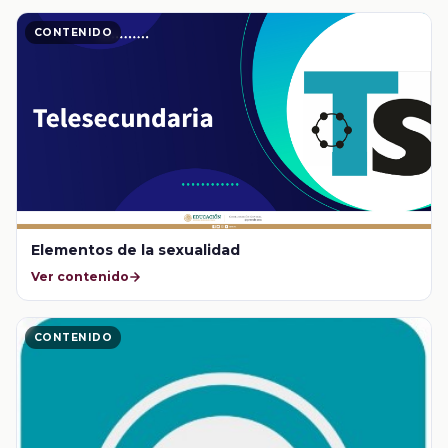
CONTENIDO
Elementos de la sexualidad
Ver contenido
CONTENIDO