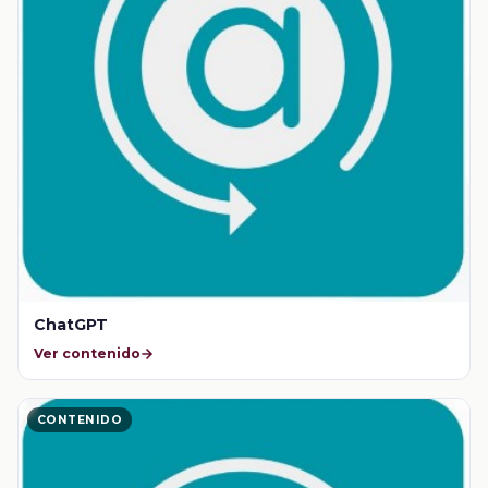
ChatGPT
Ver contenido
CONTENIDO