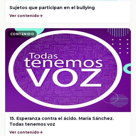
Sujetos que participan en el bullying
Ver contenido
CONTENIDO
15. Esperanza contra el ácido. María Sánchez.
Todas tenemos voz
Ver contenido