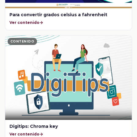
Para convertir grados celsius a fahrenheit
Ver contenido
CONTENIDO
Digitips: Chroma key
Ver contenido