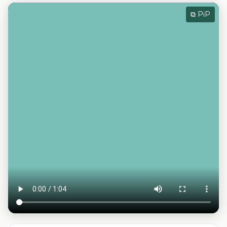
⧉ PiP