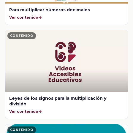
Para multiplicar números decimales
Ver contenido
CONTENIDO
Leyes de los signos para la multiplicación y
división
Ver contenido
CONTENIDO