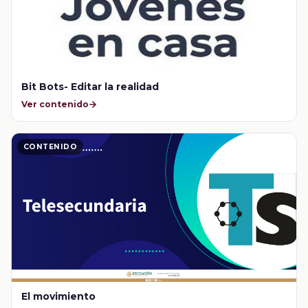
Bit Bots- Editar la realidad
Ver contenido
CONTENIDO
El movimiento