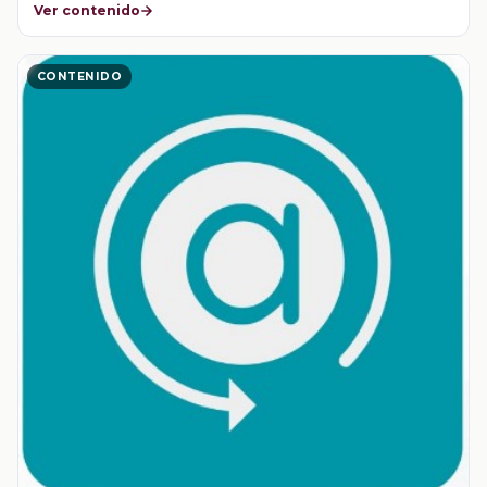
Ver contenido
CONTENIDO