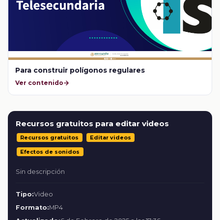
Para construir polígonos regulares
Ver contenido
Recursos gratuitos para editar videos
Recursos gratuitos
Editar videos
Efectos de sonidos
Sin descripción
Tipo:
Video
Formato:
MP4