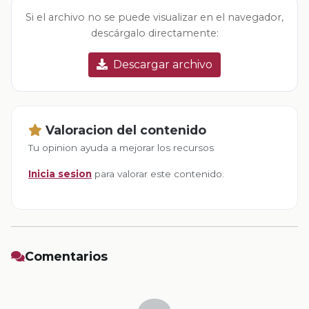
Si el archivo no se puede visualizar en el navegador,
descárgalo directamente:
Descargar archivo
Valoracion del contenido
Tu opinion ayuda a mejorar los recursos
Inicia sesion
para valorar este contenido.
Comentarios