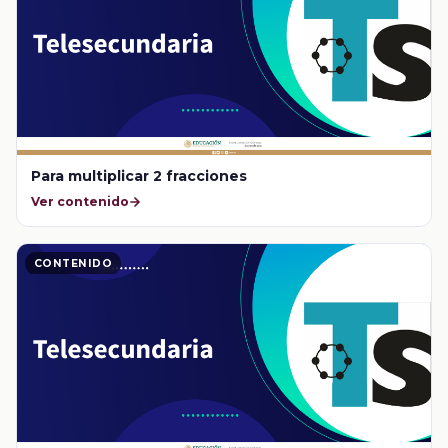
Para multiplicar 2 fracciones
Ver contenido
CONTENIDO