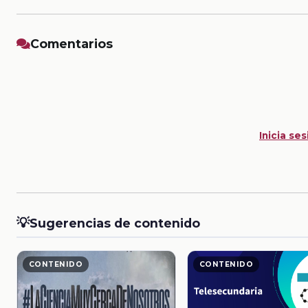
Comentarios
Inicia ses
💡
Sugerencias de contenido
CONTENIDO
CONTENIDO