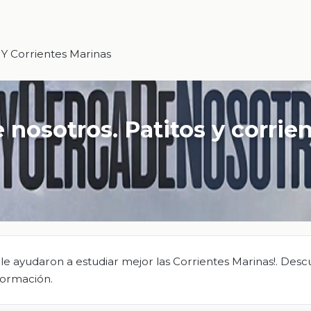
 Y Corrientes Marinas
 nosotros. Patitos y corrie
ule ayudaron a estudiar mejor las Corrientes Marinas!. Des
formación.