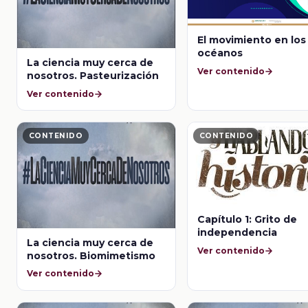
El movimiento en los
océanos
La ciencia muy cerca de
Ver contenido
nosotros. Pasteurización
Ver contenido
CONTENIDO
CONTENIDO
Capítulo 1: Grito de
independencia
La ciencia muy cerca de
Ver contenido
nosotros. Biomimetismo
Ver contenido