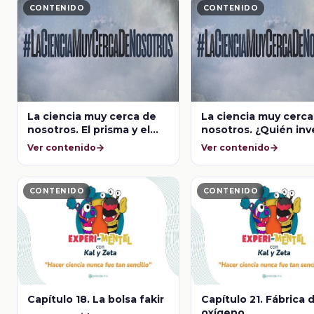
CONTENIDO
CONTENIDO
La ciencia muy cerca de
La ciencia muy cerca
nosotros. El prisma y el
nosotros. ¿Quién in
arcoíris
el plano cartesiano?
Ver contenido
Ver contenido
CONTENIDO
CONTENIDO
Capítulo 18. La bolsa fakir
Capítulo 21. Fábrica 
oxígeno