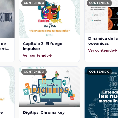
CONTENIDO
CONTENIDO
Dinámica de l
oceánicas
 de
Capítulo 3. El fuego
ventó
impulsor
Ver contenido
Ver contenido
CONTENIDO
CONTENIDO
de
Digitips: Chroma key