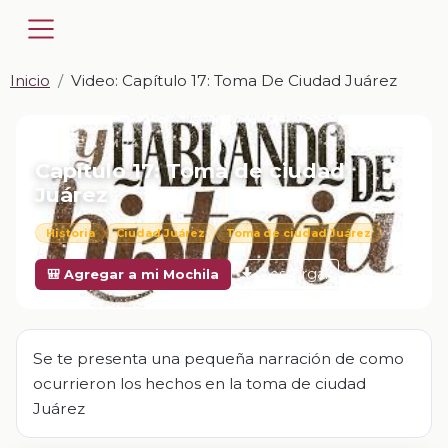
Inicio
Video: Capítulo 17: Toma De Ciudad Juárez
📎 VIDEO · MP4
Capítulo 17: Toma de ciudad
Juárez
Historia
Ciudad Juárez
Toma de ciudad Juárez
Descargar
🎒 Agregar a mi Mochila
Se te presenta una pequeña narración de como
ocurrieron los hechos en la toma de ciudad
Juárez