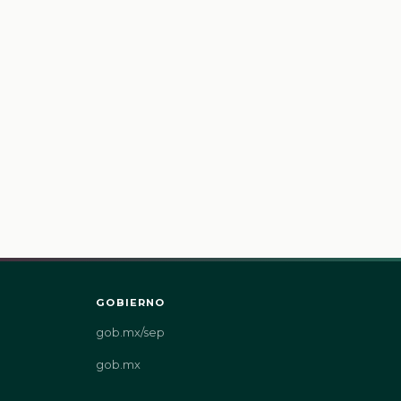
GOBIERNO
gob.mx/sep
gob.mx