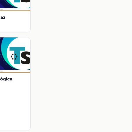
paz
lógica