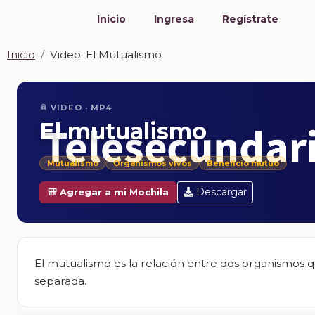
Inicio
Ingresa
Regístrate
Inicio
Video: El Mutualismo
📎 VIDEO · MP4
El mutualismo
Mutualismo
Organismos vivos
Beneficio mutuo
Descargar
🎒 Agregar a mi Mochila
El mutualismo es la relación entre dos organismos
separada.