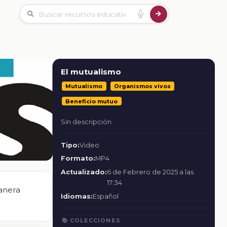
El mutualismo
Mutualismo
Organismos vivos
Beneficio mutuo
Sin descripción
Tipo:
Video
Formato:
MP4
Actualizado:
6 de Febrero de 2025 a las
17:34
anera
Idiomas:
Español
📚 COLECCIONES