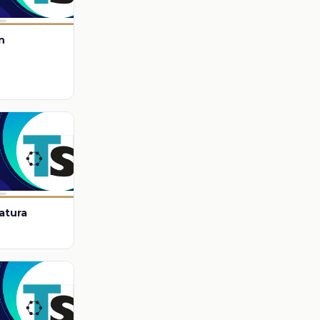
n
ratura