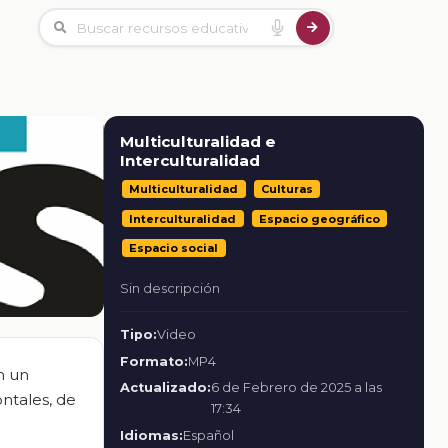
Multiculturalidad e
Interculturalidad
Multiculturalidad
Culturas
Interculturalidad
Espacio geográfico
Espacio social
Sin descripción
Tipo:
Video
Formato:
MP4
n un
Actualizado:
6 de Febrero de 2025 a las
ontales, de
17:34
Idiomas:
Español