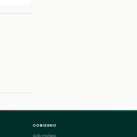
GOBIERNO
gob.mx/sep