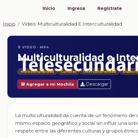
Inicio
Ingresa
Regístrate
Inicio
Video: Multiculturalidad E Interculturalidad
📎 VIDEO · MP4
Multiculturalidad e Inte
Multiculturalidad
Culturas
Interculturalidad
Espacio
Descargar
🎒 Agregar a mi Mochila
La multiculturalidad da cuenta de un fenómeno de c
mismo espacio geográfico y social sin influir una sobr
respeto entre las diferentes culturas y grupos étnicos