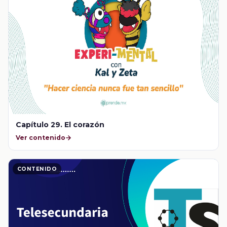
Capítulo 29. El corazón
Ver contenido
CONTENIDO