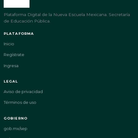
Plataforma Digital de la Nueva Escuela Mexicana. Secretaría
de Educación Pública.
PLATAFORMA
Inicio
Regístrate
Ingresa
LEGAL
Aviso de privacidad
Términos de uso
GOBIERNO
gob.mx/sep