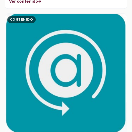
Ver contenido
CONTENIDO