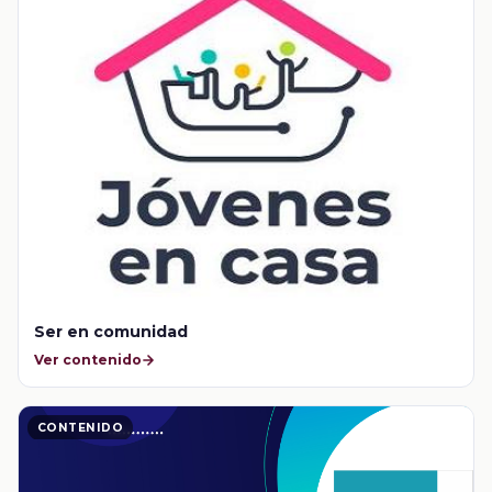
Ser en comunidad
Ver contenido
CONTENIDO