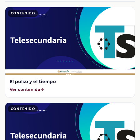
CONTENIDO
El pulso y el tiempo
Ver contenido
CONTENIDO