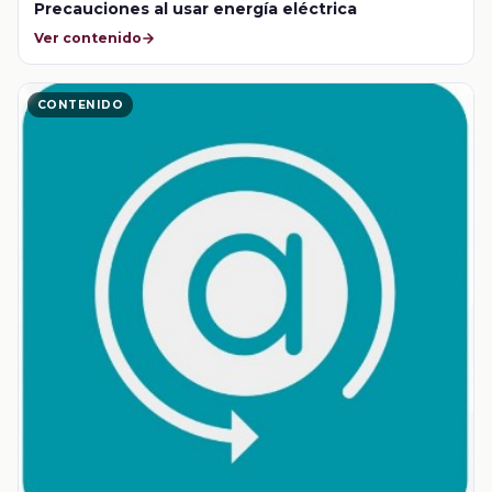
Precauciones al usar energía eléctrica
Ver contenido
CONTENIDO