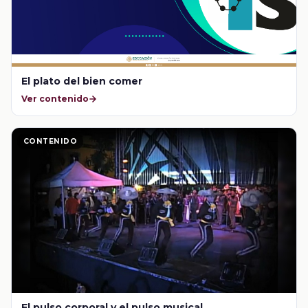
El plato del bien comer
Ver contenido
CONTENIDO
El pulso corporal y el pulso musical