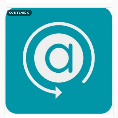
CONTENIDO