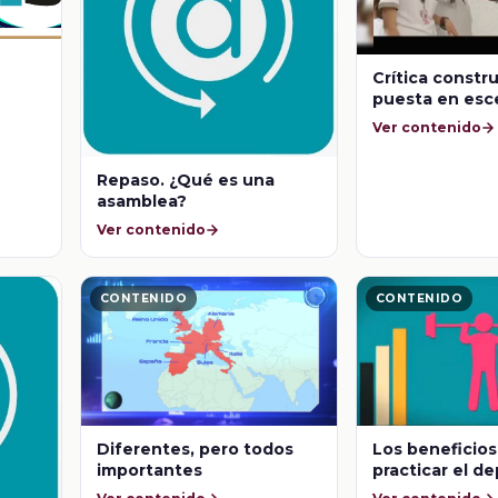
Crítica constru
puesta en esc
Ver contenido
Repaso. ¿Qué es una
asamblea?
Ver contenido
CONTENIDO
CONTENIDO
Diferentes, pero todos
Los beneficios
importantes
practicar el d