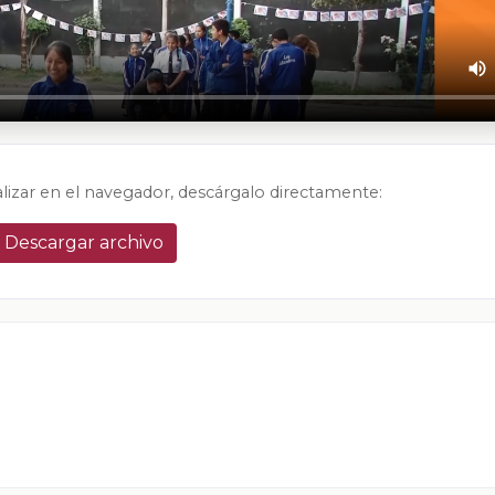
alizar en el navegador, descárgalo directamente:
Descargar archivo