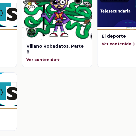
El deporte
Ver contenido
Villano Robadatos. Parte
8
Ver contenido