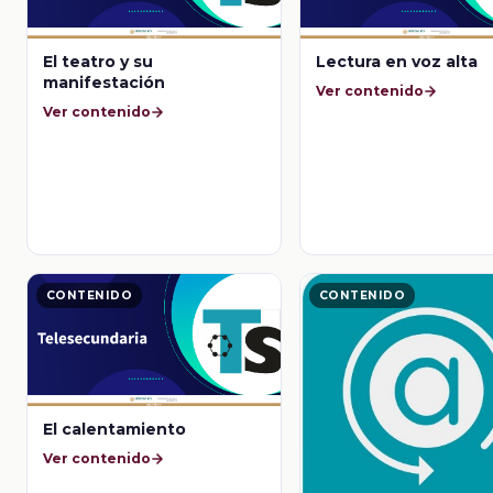
El teatro y su
Lectura en voz alta
manifestación
Ver contenido
Ver contenido
CONTENIDO
CONTENIDO
El calentamiento
Ver contenido