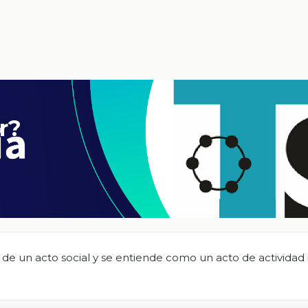
r?
a de un acto social y se entiende como un acto de actividad 