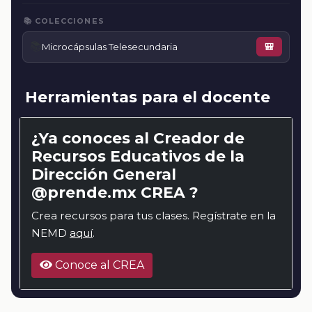
📚 COLECCIONES
📚
Microcápsulas Telesecundaria
🎒
Herramientas para el docente
¿Ya conoces al Creador de
Recursos Educativos de la
Dirección General
@prende.mx CREA ?
Crea recursos para tus clases. Regístrate en la
NEMD
aquí
.
Conoce al CREA