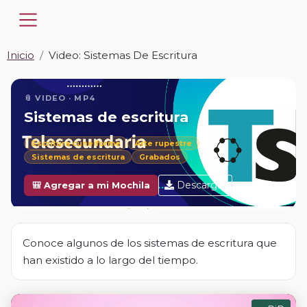
Inicio
Video: Sistemas De Escritura
📎 VIDEO · MP4
Sistemas de escritura
Escritura cuneiforme
Arte rupestre
Sistemas de escritura
Grabados
Descargar
🎒 Agregar a mi Mochila
Conoce algunos de los sistemas de escritura que
han existido a lo largo del tiempo.