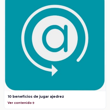
10 beneficios de jugar ajedrez
Ver contenido