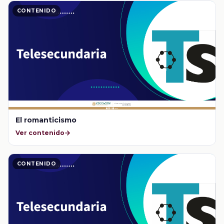
CONTENIDO
El romanticismo
Ver contenido
CONTENIDO