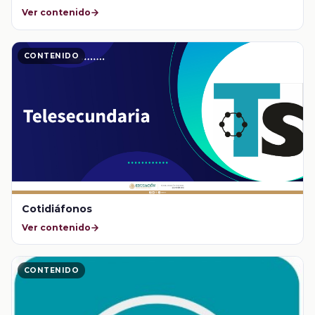
Ver contenido
CONTENIDO
Cotidiáfonos
Ver contenido
CONTENIDO