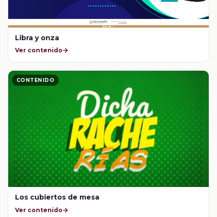
Libra y onza
Ver contenido
CONTENIDO
Los cubiertos de mesa
Ver contenido