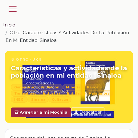
Inicio
Otro: Características Y Actividades De La Población
En Mi Entidad. Sinaloa
📎 OTRO · UKN
Características y actividades de la
población en mi entidad. Sinaloa
Ganadería
Población
Minería
Pesca
Tamaulipas
Industria
Entidad
Habitantes
INEGI
Sinaloa
Culiacán
Descargar
🎒 Agregar a mi Mochila