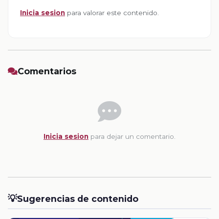
Inicia sesion
para valorar este contenido.
Comentarios
Inicia sesion
para dejar un comentario.
💡
Sugerencias de contenido