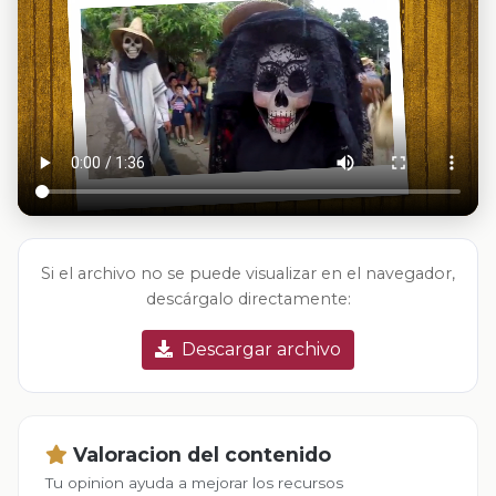
Si el archivo no se puede visualizar en el navegador,
descárgalo directamente:
Descargar archivo
Valoracion del contenido
Tu opinion ayuda a mejorar los recursos