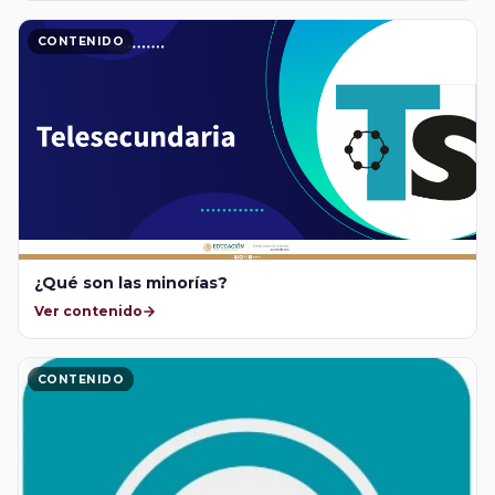
CONTENIDO
¿Qué son las minorías?
Ver contenido
CONTENIDO