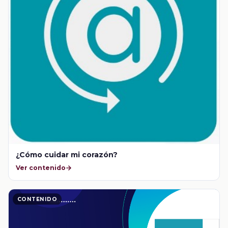
¿Cómo cuidar mi corazón?
Ver contenido
CONTENIDO