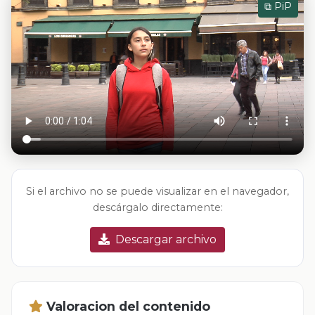
⧉ PiP
Si el archivo no se puede visualizar en el navegador,
descárgalo directamente:
Descargar archivo
Valoracion del contenido