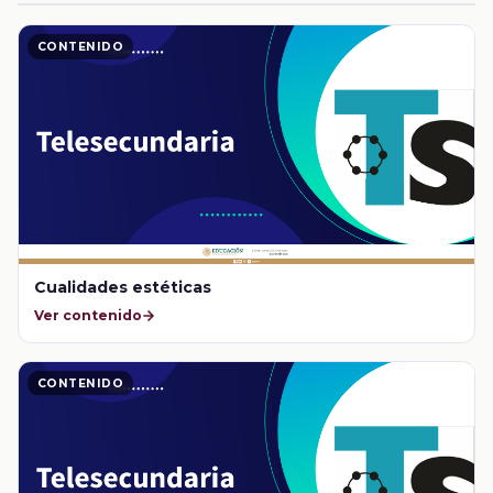
CONTENIDO
Cualidades estéticas
Ver contenido
CONTENIDO