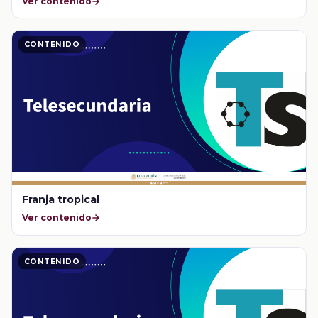
Ver contenido
CONTENIDO
Franja tropical
Ver contenido
CONTENIDO