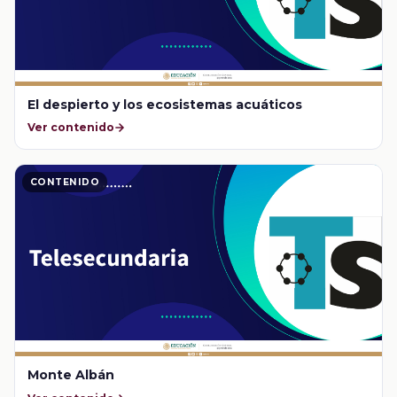
El despierto y los ecosistemas acuáticos
Ver contenido
CONTENIDO
Monte Albán