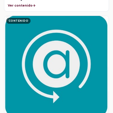
Ver contenido
CONTENIDO