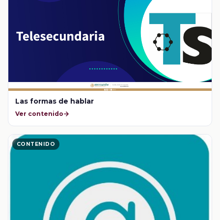
Las formas de hablar
Ver contenido
CONTENIDO