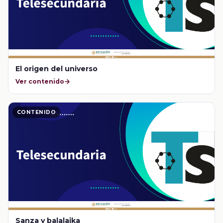
El origen del universo
Ver contenido
CONTENIDO
Sanza y balalaika