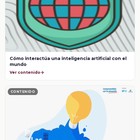
Cómo interactúa una inteligencia artificial con el
mundo
Ver contenido
CONTENIDO