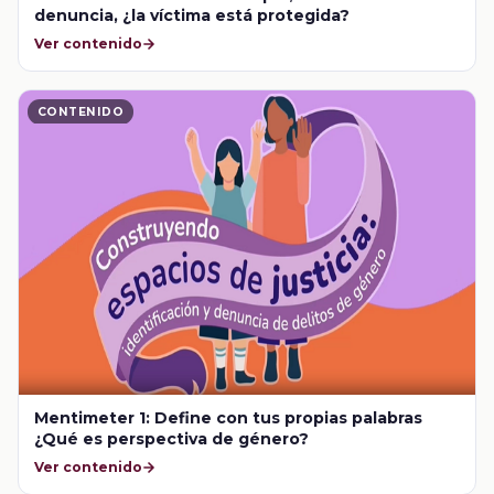
denuncia, ¿la víctima está protegida?
Ver contenido
CONTENIDO
Mentimeter 1: Define con tus propias palabras
¿Qué es perspectiva de género?
Ver contenido