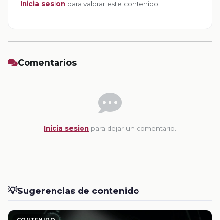
Inicia sesion
para valorar este contenido.
Comentarios
Inicia sesion
para dejar un comentario.
💡
Sugerencias de contenido
CONTENIDO