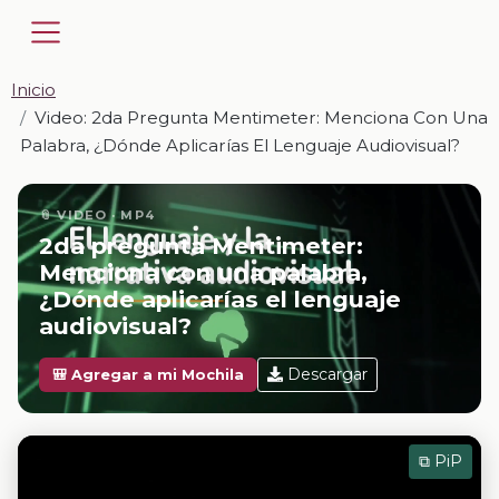
Inicio
Video: 2da Pregunta Mentimeter: Menciona Con Una
Palabra, ¿Dónde Aplicarías El Lenguaje Audiovisual?
📎 VIDEO · MP4
2da pregunta Mentimeter:
Menciona con una palabra,
¿Dónde aplicarías el lenguaje
audiovisual?
Descargar
🎒 Agregar a mi Mochila
⧉ PiP