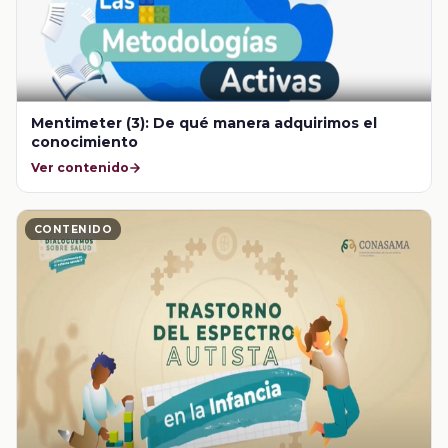
Mentimeter (3): De qué manera adquirimos el
conocimiento
Ver contenido
CONTENIDO