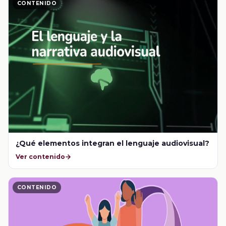
CONTENIDO
¿Qué elementos integran el lenguaje audiovisual?
Ver contenido
CONTENIDO