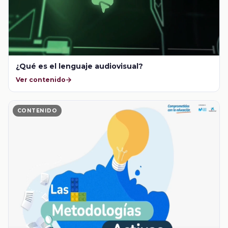
¿Qué es el lenguaje audiovisual?
Ver contenido
CONTENIDO