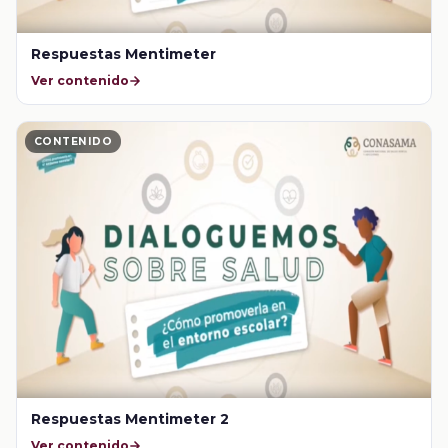
Respuestas Mentimeter
Ver contenido
CONTENIDO
Respuestas Mentimeter 2
Ver contenido