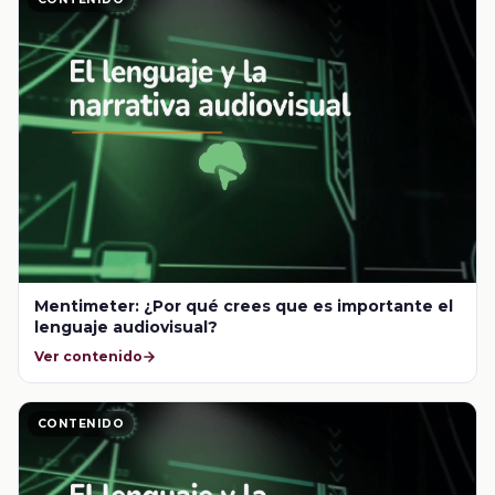
Mentimeter: ¿Por qué crees que es importante el
lenguaje audiovisual?
Ver contenido
CONTENIDO