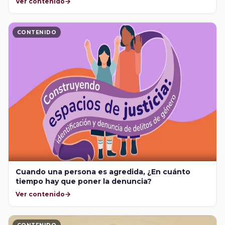
Ver contenido
CONTENIDO
Cuando una persona es agredida, ¿En cuánto
tiempo hay que poner la denuncia?
Ver contenido