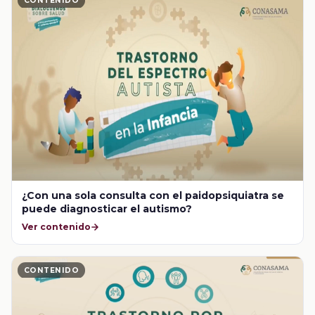
CONTENIDO
¿Con una sola consulta con el paidopsiquiatra se
puede diagnosticar el autismo?
Ver contenido
CONTENIDO