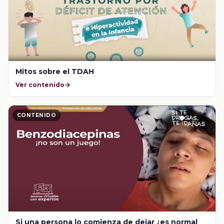
Mitos sobre el TDAH
Ver contenido
CONTENIDO
Si una persona lo comienza de dejar ¿es normal