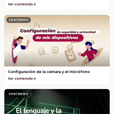
Ver contenido
CONTENIDO
Configuración de la cámara y el micrófono
Ver contenido
CONTENIDO