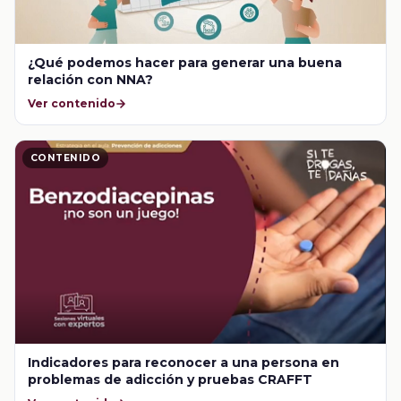
¿Qué podemos hacer para generar una buena
relación con NNA?
Ver contenido
CONTENIDO
Indicadores para reconocer a una persona en
problemas de adicción y pruebas CRAFFT