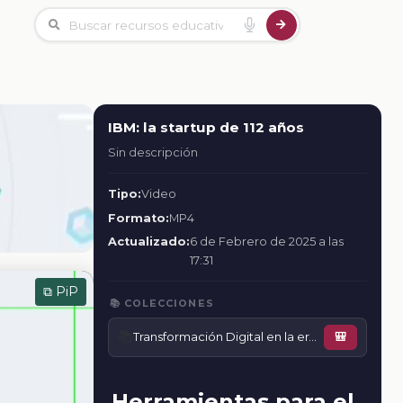
IBM: la startup de 112 años
Sin descripción
Tipo:
Video
Formato:
MP4
Actualizado:
6 de Febrero de 2025 a las
17:31
⧉ PiP
📚 COLECCIONES
📚
Transformación Digital en la era de la Inteligencia Artificial
🎒
Herramientas para el