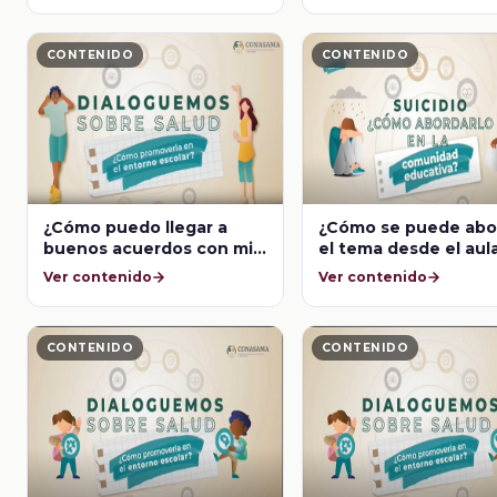
CONTENIDO
CONTENIDO
¿Cómo puedo llegar a
¿Cómo se puede abo
buenos acuerdos con mi
el tema desde el aul
hija de 16 años que quiere
un niño de 11 años q
Ver contenido
Ver contenido
salir sola?
intentó suicidarse?
CONTENIDO
CONTENIDO