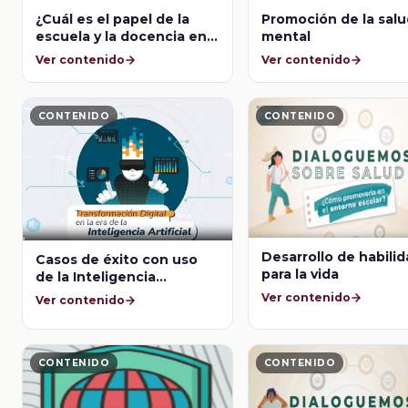
¿Cuál es el papel de la
Promoción de la sal
escuela y la docencia en
mental
la promoción de la salud
Ver contenido
Ver contenido
mental?
CONTENIDO
CONTENIDO
Desarrollo de habili
Casos de éxito con uso
para la vida
de la Inteligencia
Artificial: Consultoría
Ver contenido
Ver contenido
estratégica e integración
de sistemas para la
transformación de la
enseñanza y el
CONTENIDO
CONTENIDO
aprendizaje