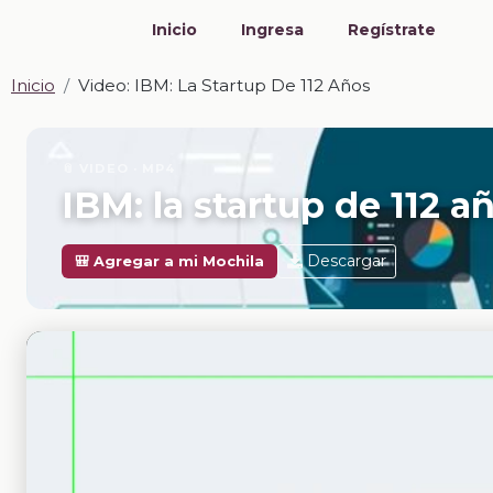
Inicio
Ingresa
Regístrate
Inicio
Video: IBM: La Startup De 112 Años
📎 VIDEO · MP4
IBM: la startup de 112 a
Descargar
🎒 Agregar a mi Mochila