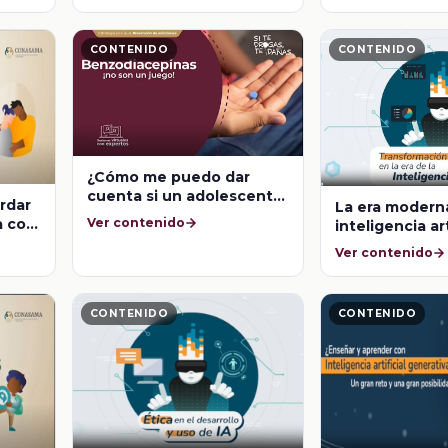
esta forma in
CONTENIDO
CONTENIDO
¿Cómo me puedo dar
cuenta si un adolescente
rdar
La era moderna
de 16 años está haciendo
a con
Ver contenido
inteligencia art
retos virales y estos
ue ya
ponen en riesgo su vida?
Ver contenido
CONTENIDO
CONTENIDO