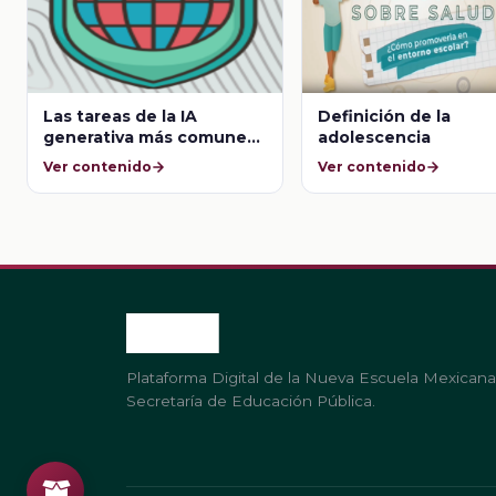
Las tareas de la IA
Definición de la
generativa más comunes
adolescencia
implementadas en la
Ver contenido
Ver contenido
actualidad
Plataforma Digital de la Nueva Escuela Mexicana
Secretaría de Educación Pública.