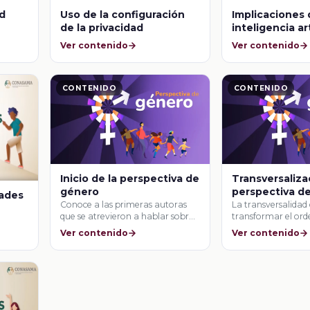
ud
Uso de la configuración
Implicaciones 
de la privacidad
inteligencia art
la comunidad 
Ver contenido
Ver contenido
CONTENIDO
CONTENIDO
Inicio de la perspectiva de
Transversaliza
género
perspectiva d
dades
Conoce a las primeras autoras
La transversalidad 
que se atrevieron a hablar sobre
transformar el ord
género, …
género establecido
Ver contenido
Ver contenido