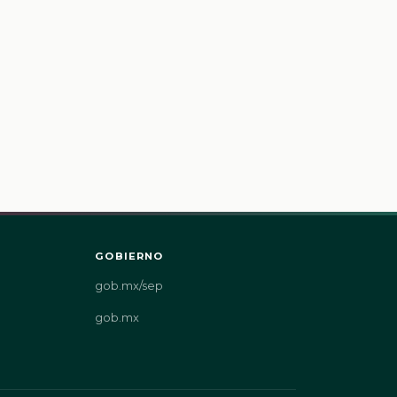
GOBIERNO
gob.mx/sep
gob.mx