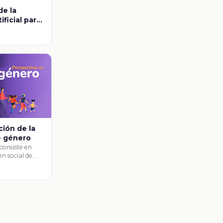
de la
ificial para
docente
ción de la
e género
consiste en
en social de
 en …