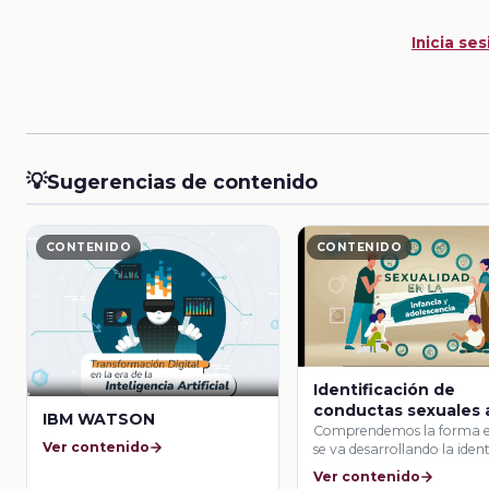
Inicia ses
💡
Sugerencias de contenido
CONTENIDO
CONTENIDO
Identificación de
conductas sexuales 
IBM WATSON
partir de los 7 años
Comprendemos la forma 
Ver contenido
se va desarrollando la iden
identificación …
Ver contenido