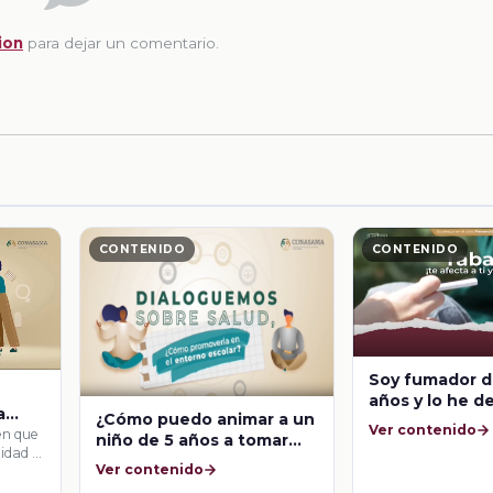
ion
para dejar un comentario.
CONTENIDO
CONTENIDO
Soy fumador 
años y lo he d
a
¿Cómo puedo animar a un
veces por per
Ver contenido
en que
niño de 5 años a tomar
van de 3 meses
tidad e
agua?
¿qué sucede c
Ver contenido
organismo si 