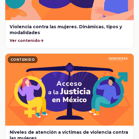
Violencia contra las mujeres. Dinámicas, tipos y
modalidades
Ver contenido
CONTENIDO
Niveles de atención a víctimas de violencia contra
las mujeres