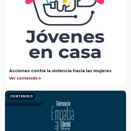
Acciones contra la violencia hacia las mujeres
Ver contenido
CONTENIDO