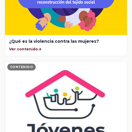
¿Qué es la violencia contra las mujeres?
Ver contenido
CONTENIDO