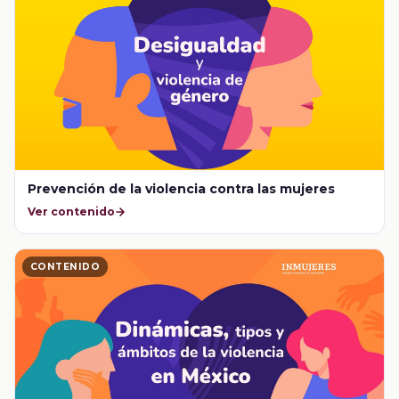
Prevención de la violencia contra las mujeres
Ver contenido
CONTENIDO