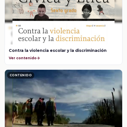
Contra la violencia escolar y la discriminación
Ver contenido
CONTENIDO