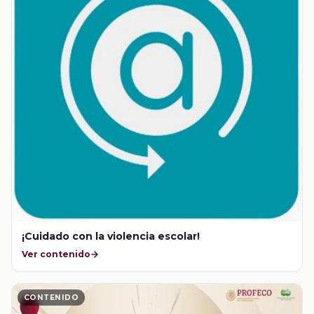
¡Cuidado con la violencia escolar!
Ver contenido
CONTENIDO