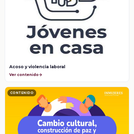
Acoso y violencia laboral
Ver contenido
CONTENIDO