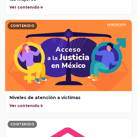
Ver contenido
CONTENIDO
Niveles de atención a víctimas
Ver contenido
CONTENIDO