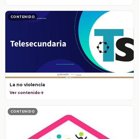
CONTENIDO
La no violencia
Ver contenido
CONTENIDO