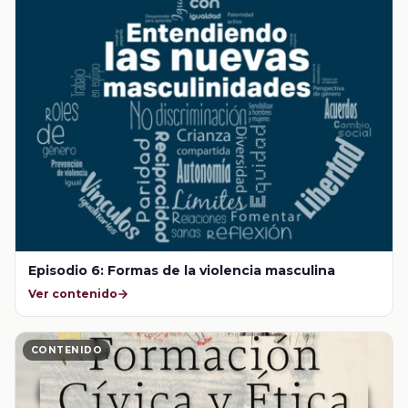
Episodio 6: Formas de la violencia masculina
Ver contenido
CONTENIDO