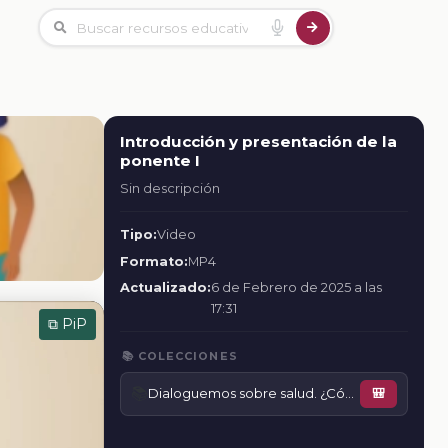
Introducción y presentación de la
ponente I
Sin descripción
Tipo:
Video
Formato:
MP4
Actualizado:
6 de Febrero de 2025 a las
17:31
⧉ PiP
📚 COLECCIONES
📚
Dialoguemos sobre salud. ¿Cómo promoverla en el entorno escolar? Acoso escolar y su impacto en el salón de clases
🎒