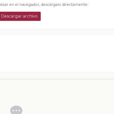
alizar en el navegador, descárgalo directamente:
Descargar archivo