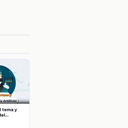
l tema y
del