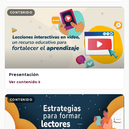
CONTENIDO
Presentación
Ver contenido
CONTENIDO