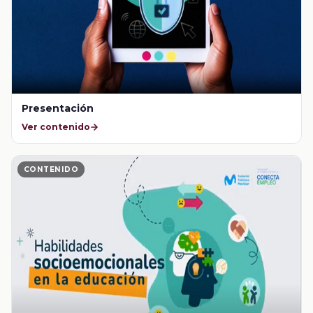
Presentación
Ver contenido
CONTENIDO