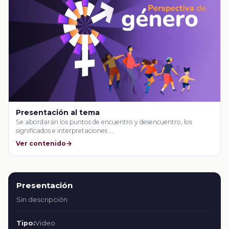
Presentación al tema
Se abordarán los puntos de encuentro y desencuentro, los
significados e interpretaciones …
Ver contenido
Presentación
Sin descripción
Tipo:
Video