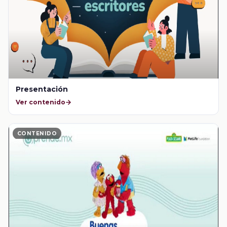
Presentación
Ver contenido
CONTENIDO