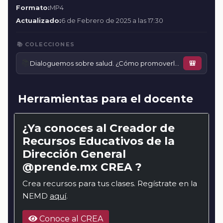
Formato:
MP4
Actualizado:
6 de Febrero de 2025 a las 17:30
📚 COLECCIONES
📚
Dialoguemos sobre salud. ¿Cómo promoverla en el entorno escolar? Trastorno del Espectro Autista en la infancia
🎒
Herramientas para el docente
¿Ya conoces al Creador de
Recursos Educativos de la
Dirección General
@prende.mx CREA ?
Crea recursos para tus clases. Regístrate en la
NEMD
aquí
.
Conoce al CREA