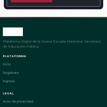
Plataforma Digital de la Nueva Escuela Mexicana. Secretaría
de Educación Pública.
PLATAFORMA
Inicio
Regístrate
Ingresa
LEGAL
Aviso de privacidad