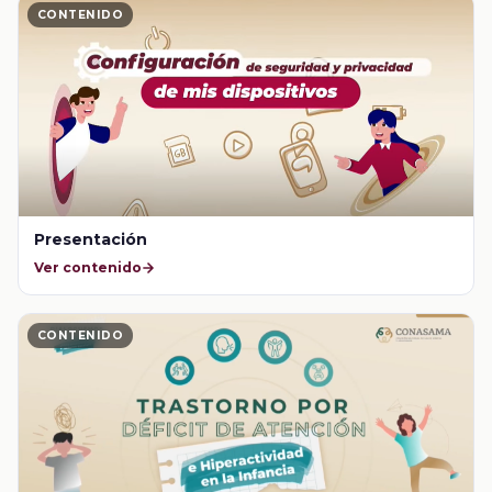
CONTENIDO
Presentación
Ver contenido
CONTENIDO