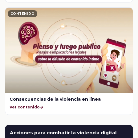
CONTENIDO
Consecuencias de la violencia en línea
Ver contenido
Acciones para combatir la violencia digital