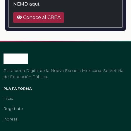
NEMD
aquí
.
Conoce al CREA
Plataforma Digital de la Nueva Escuela Mexicana. Secretaría
de Educación Pública.
PLATAFORMA
Inicio
Regístrate
Ingresa