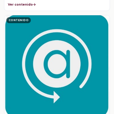
Ver contenido
CONTENIDO