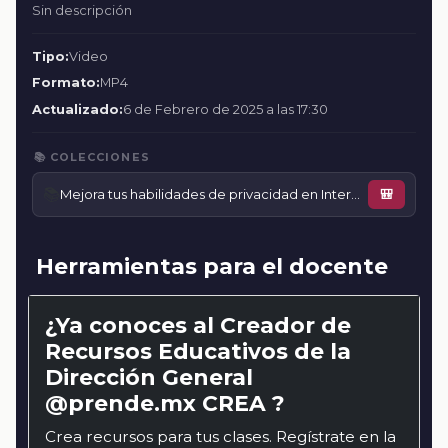
Sin descripción
Tipo:
Video
Formato:
MP4
Actualizado:
6 de Febrero de 2025 a las 17:30
📚 COLECCIONES
📚
Mejora tus habilidades de privacidad en Internet
🎒
Herramientas para el docente
¿Ya conoces al Creador de
Recursos Educativos de la
Dirección General
@prende.mx CREA ?
Crea recursos para tus clases. Regístrate en la