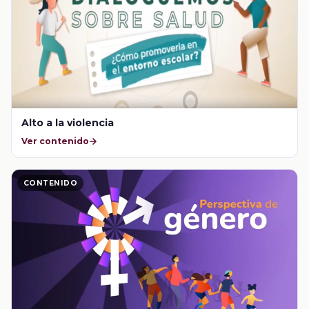
Alto a la violencia
Ver contenido
CONTENIDO