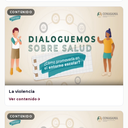
CONTENIDO
La violencia
Ver contenido
CONTENIDO