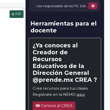
📚
Uso responsable de las TIC: Estrategias para evitar problemas de salud física y mental
🎒
⧉ PiP
Herramientas para el
docente
¿Ya conoces al
Creador de
Recursos
Educativos de la
Dirección General
@prende.mx CREA ?
Crea recursos para tus clases.
Regístrate en la NEMD
aquí
.
Conoce al CREA