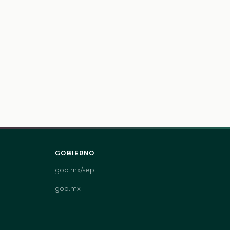
GOBIERNO
gob.mx/sep
gob.mx