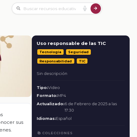
Uso responsable de las TIC
Tecnología
Seguridad
Responsabilidad
TIC
Sin descripción
Tipo:
Video
Formato:
MP4
Actualizado:
6 de Febrero de 2025 a las
17:30
as
Idiomas:
Español
onocer sus
venes.
📚 COLECCIONES