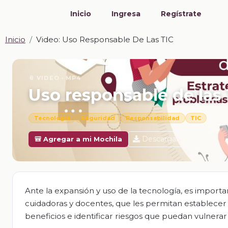
Inicio
Ingresa
Regístrate
Inicio
Video: Uso Responsable De Las TIC
📎 VIDEO · MP4
Uso responsable de las
Tecnología
Seguridad
Responsabilidad
TIC
Descargar
🎒 Agregar a mi Mochila
Ante la expansión y uso de la tecnología, es importa
cuidadoras y docentes, que les permitan establecer 
beneficios e identificar riesgos que puedan vulnerar 