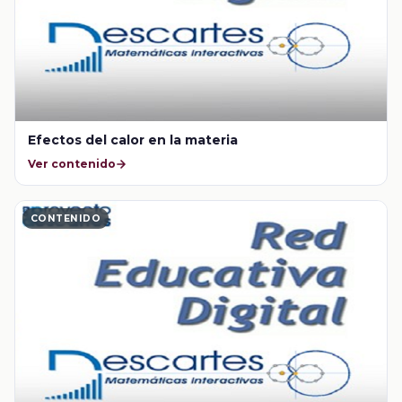
Efectos del calor en la materia
Ver contenido
CONTENIDO