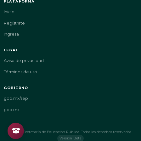
PLATAFORMA
Inicio
Regístrate
Ingresa
LEGAL
Aviso de privacidad
Términos de uso
GOBIERNO
gob.mx/sep
gob.mx
© 2026 Secretaría de Educación Pública. Todos los derechos reservados.
Versión Beta