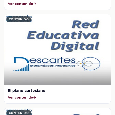
Ver contenido
CONTENIDO
El plano cartesiano
Ver contenido
CONTENIDO