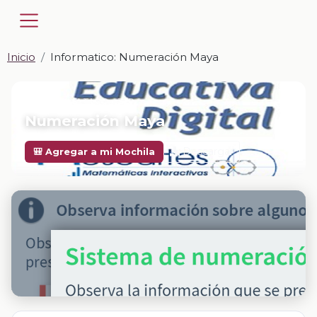
Inicio
Informatico: Numeración Maya
📎 INFORMATICO · ZIP
Numeración Maya
Descargar
🎒 Agregar a mi Mochila