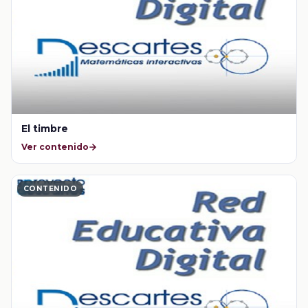
El timbre
Ver contenido
CONTENIDO