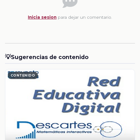
Inicia sesion
para dejar un comentario.
💡
Sugerencias de contenido
CONTENIDO