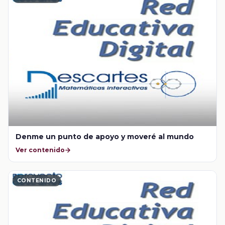
Denme un punto de apoyo y moveré al mundo
Ver contenido
CONTENIDO