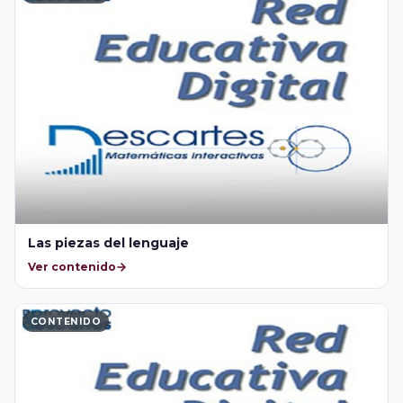
Las piezas del lenguaje
Ver contenido
CONTENIDO