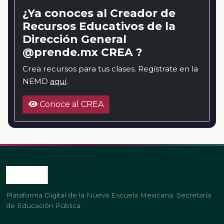
¿Ya conoces al Creador de
Recursos Educativos de la
Dirección General
@prende.mx CREA ?
Crea recursos para tus clases. Regístrate en la
NEMD
aquí
.
Conoce al CREA
Plataforma Digital de la Nueva Escuela Mexicana. Secretaría
de Educación Pública.