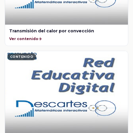
Transmisión del calor por convección
Ver contenido
CONTENIDO