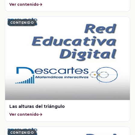
Ver contenido
CONTENIDO
Las alturas del triángulo
Ver contenido
CONTENIDO