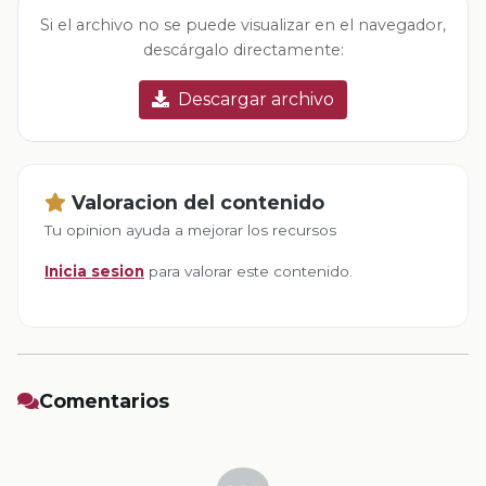
Si el archivo no se puede visualizar en el navegador,
descárgalo directamente:
Descargar archivo
Valoracion del contenido
Tu opinion ayuda a mejorar los recursos
Inicia sesion
para valorar este contenido.
Comentarios