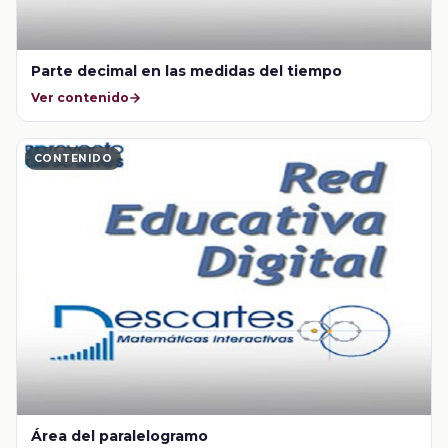
Parte decimal en las medidas del tiempo
Ver contenido
CONTENIDO
Área del paralelogramo