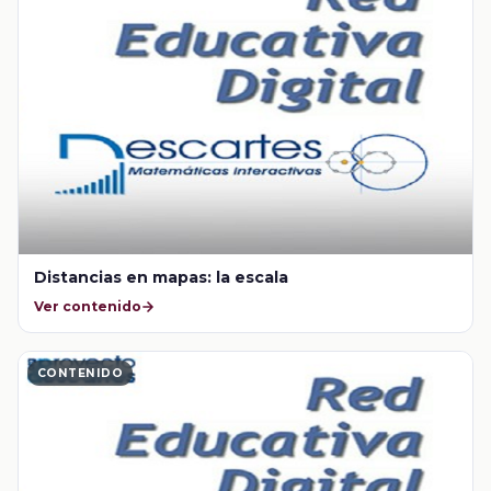
Distancias en mapas: la escala
Ver contenido
CONTENIDO