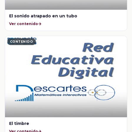
El sonido atrapado en un tubo
Ver contenido
CONTENIDO
El timbre
Ver contenido