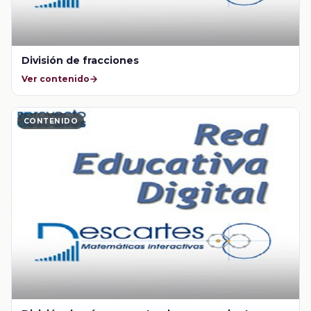
División de fracciones
Ver contenido
CONTENIDO