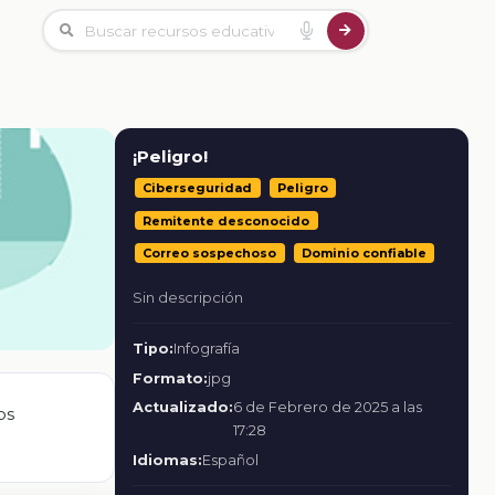
¡Peligro!
Ciberseguridad
Peligro
Remitente desconocido
Correo sospechoso
Dominio confiable
Sin descripción
Tipo:
Infografía
Formato:
jpg
Actualizado:
6 de Febrero de 2025 a las
os
17:28
Idiomas:
Español